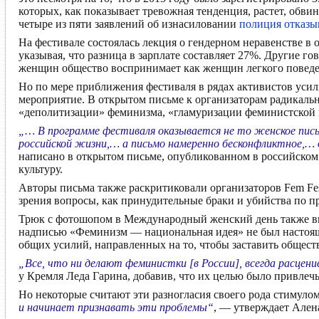
которых, как показывает тревожная тенденция, растет, обви
четыре из пяти заявлений об изнасиловании
полиция отказы
На фестивале состоялась лекция о гендерном неравенстве в 
указывая, что разница в зарплате составляет 27%. Другие г
женщин общество воспринимает как женщин легкого поведе
Но по мере приближения фестиваля в рядах активистов усил
мероприятие. В открытом письме к организаторам радикаль
«деполитизации» феминизма, «гламуризации феминистской п
„… В программе фестиваля оказывается не то женское пис
российской жизни,… а письмо намеренно бесконфликтное,…
написано в открытом письме, опубликованном в российском 
культуру.
Авторы письма также раскритиковали организаторов Fem Fest
зрения вопросы, как принудительные браки и убийства по п
Трюк с фотошопом в Международный женский день также вызв
надписью «Феминизм — национальная идея» не был настоящ
общих усилий, направленных на то, чтобы заставить общест
„Все, что ни делают феминистки [в России], всегда расцен
у Кремля Леда Гарина, добавив, что их целью было привлеч
Но некоторые считают эти разногласия своего рода стимуло
и начинает признавать эти проблемы“
, — утверждает Ален