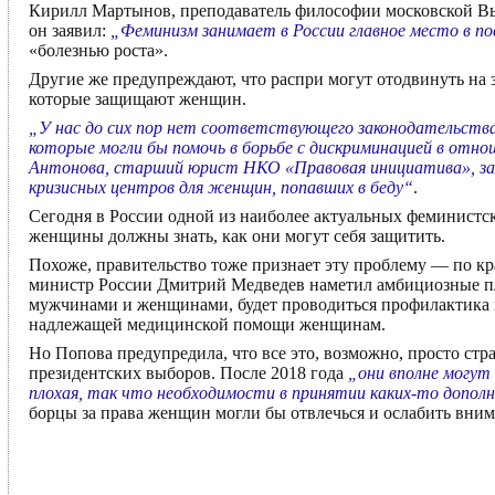
Кирилл Мартынов, преподаватель философии московской Выс
он заявил:
„Феминизм занимает в России главное место в по
«болезнью роста».
Другие же предупреждают, что распри могут отодвинуть на з
которые защищают женщин.
„У нас до сих пор нет соответствующего законодательства
которые могли бы помочь в борьбе с дискриминацией в отно
Антонова, старший юрист НКО «Правовая инициатива», за
кризисных центров для женщин, попавших в беду“
.
Сегодня в России одной из наиболее актуальных феминистск
женщины должны знать, как они могут себя защитить.
Похоже, правительство тоже признает эту проблему — по к
министр России Дмитрий Медведев наметил амбициозные пла
мужчинами и женщинами, будет проводиться профилактика 
надлежащей медицинской помощи женщинам.
Но Попова предупредила, что все это, возможно, просто ст
президентских выборов. После 2018 года
„они вполне могут
плохая, так что необходимости в принятии каких-то допол
борцы за права женщин могли бы отвлечься и ослабить вним