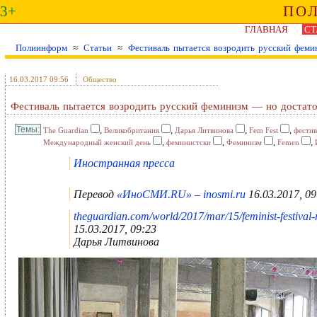
3+
ПО
ГЛАВНАЯ
СТ
Полиинформ
≈
Статьи
≈
Фестиваль пытается возродить русский феми
16.03.2017 09:56
Общество
Фестиваль пытается возродить русский феминизм — но достато
,
,
,
,
The Guardian
Великобритания
Дарья Литвинова
Fem Fest
фестив
,
,
,
,
Международный женский день
феминистски
Феминизм
Femen
Иностранная пресса
Перевод
«ИноСМИ.RU» – inosmi.ru
16.03.2017, 09
theguardian.com/world/2017/mar/15/feminist-festival
15.03.2017, 09:23
Дарья Литвинова