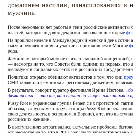
домашнем насилии, изнасилованиях и н
мужчины
После нескольких лет работы в тени российские активисты
властей, которые недавно декриминализовали некоторые
фо
На прошлой неделе в Международный женский день сотни ак
тысячи человек приняли участие в проходившем в Москве
ф
рода.
Феминизм, который многие считают западной концепцией, 
— несмотря на то, что Советы были одними из первых, кто 
шельмуют в социальных сетях и в российских государстве
Политики открыто обвиняют активистов в том, что они
пре
СМИ объявили феминизм агрессивным движением, навязыв
В результате, говорит куратор фестиваля Ирина Изотова,
„бо
феминистки — это те, кто стоит на улице с плакатами и
Pussy Riot и украинская группа Femen с их протестной так
образом, в других местах (участницы Pussy Riot переключил
свою деятельность, в основном, в Европе), а те, кто высту
российских женщин.
В выступлениях затрагивались актуальные проблемы бытового
это несмотря на то, что в 2015 году было зарегистрировано 