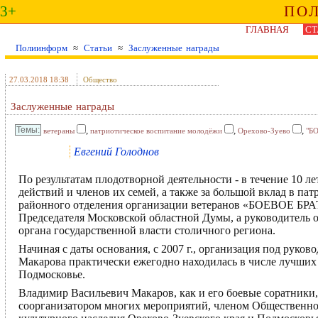
3+
ПО
ГЛАВНАЯ
СТ
Полиинформ
≈
Статьи
≈
Заслуженные награды
27.03.2018 18:38
Общество
Заслуженные награды
,
,
,
ветераны
патриотическое воспитание молодёжи
Орехово-Зуево
"Б
Евгений Голоднов
По результатам плодотворной деятельности - в течение 10 л
действий и членов их семей, а также за большой вклад в п
районного отделения организации ветеранов «БОЕВОЕ БРА
Председателя Московской областной Думы, а руководитель 
органа государственной власти столичного региона.
Начиная с даты основания, с 2007 г., организация под руко
Макарова практически ежегодно находилась в числе лучших
Подмосковье.
Владимир Васильевич Макаров, как и его боевые соратники, 
соорганизатором многих мероприятий, членом Общественног