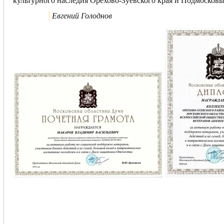
культурного наследия Орехово-Зуевского края и Подмосковь
Евгений Голоднов