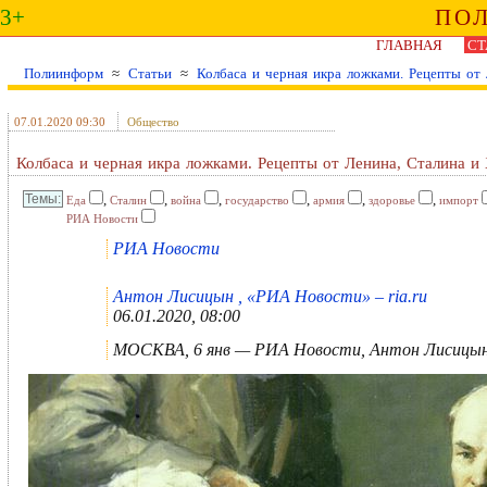
3+
ПО
ГЛАВНАЯ
СТ
Полиинформ
≈
Статьи
≈
Колбаса и чeрная икра ложками. Рецепты от
07.01.2020 09:30
Общество
Колбаса и чeрная икра ложками. Рецепты от Ленина, Сталина и
,
,
,
,
,
,
Еда
Сталин
война
государство
армия
здоровье
импорт
РИА Новости
РИА Новости
Антон Лисицын , «РИА Новости» – ria.ru
06.01.2020, 08:00
МОСКВА, 6 янв — РИА Новости, Антон Лисицы