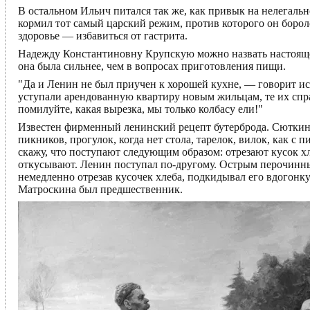
В остальном Ильич питался так же, как привык на нелегальн
кормил тот самый царский режим, против которого он боро
здоровье — избавиться от гастрита.
Надежду Константиновну Крупскую можно назвать настоящ
она была сильнее, чем в вопросах приготовления пищи.
"Да и Ленин не был приучен к хорошей кухне, — говорит и
уступали арендованную квартиру новым жильцам, те их спр
помилуйте, какая вырезка, мы только колбасу ели!"
Известен фирменный ленинский рецепт бутерброда. Сюткин
пикников, прогулок, когда нет стола, тарелок, вилок, как 
скажу, что поступают следующим образом: отрезают кусок хл
откусывают. Ленин поступал по-другому. Острым перочинным
немедленно отрезав кусочек хлеба, подкидывал его вдогонку 
Матроскина был предшественник.