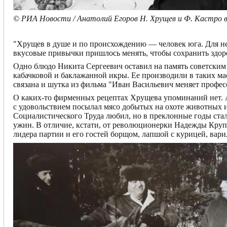
© РИА Новости / Анатолий Егоров Н. Хрущев и Ф. Кастро в 
"Хрущев в душе и по происхождению — человек юга. Для не
вкусовые привычки пришлось менять, чтобы сохранить здор
Одно блюдо Никита Сергеевич оставил на память советским
кабачковой и баклажанной икры. Ее производили в таких ма
связана и шутка из фильма "Иван Васильевич меняет профес
О каких-то фирменных рецептах Хрущева упоминаний нет. А
с удовольствием посылал мясо добытых на охоте животных 
Социалистического Труда любил, но в преклонные годы стал
ужин. В отличие, кстати, от революционерки Надежды Круп
лидера партии и его гостей борщом, лапшой с курицей, вари