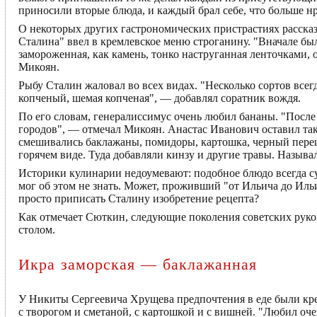
приносили вторые блюда, и каждый брал себе, что больше нр
О некоторых других гастрономических пристрастиях расск
Сталина" ввел в кремлевское меню строганину. "Вначале бы
замороженная, как камень, тонко наструганная ленточками, 
Микоян.
Рыбу Сталин жаловал во всех видах. "Несколько сортов всегд
копченый, шемая копченая", — добавлял соратник вождя.
По его словам, генералиссимус очень любил бананы. "Посл
городов", — отмечал Микоян. Анастас Иванович оставил та
смешивались баклажаны, помидоры, картошка, черный перец
горячем виде. Туда добавляли кинзу и другие травы. Называл
Историки кулинарии недоумевают: подобное блюдо всегда с
мог об этом не знать. Может, проживший "от Ильича до Иль
просто приписать Сталину изобретение рецепта?
Как отмечает Сюткин, следующие поколения советских руко
столом.
Икра заморская — баклажанная
У Никиты Сергеевича Хрущева предпочтения в еде были крес
с творогом и сметаной, с картошкой и с вишней. "Любил оче