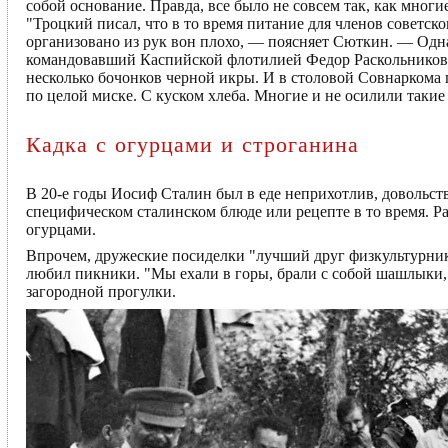
собой основание. Правда, все было не совсем так, как многи
"Троцкий писал, что в то время питание для членов советск
организовано из рук вон плохо, — поясняет Сюткин. — Одн
командовавший Каспийской флотилией Федор Раскольников 
несколько бочонков черной икры. И в столовой Совнаркома 
по целой миске. С куском хлеба. Многие и не осилили таки
Кадка с огурцами и строганина
В 20-е годы Иосиф Сталин был в еде неприхотлив, довольств
специфическом сталинском блюде или рецепте в то время. Ра
огурцами.
Впрочем, дружеские посиделки "лучший друг физкультурник
любил пикники. "Мы ехали в горы, брали с собой шашлыки, 
загородной прогулки.