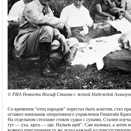
© РИА Новости Иосиф Сталин с женой Надеждой Аллилуево
Со временем "отец народов" перестал быть аскетом, стал пр
оставил начальник оперативного управления Генштаба Крас
На отдельном стеллаже стояли судки с супами, Сталин изуча
тут — уха, здесь — щи. Нальем щей". Сам наливал, а затем 
всякого приглашения то же делал каждый из присутствующих