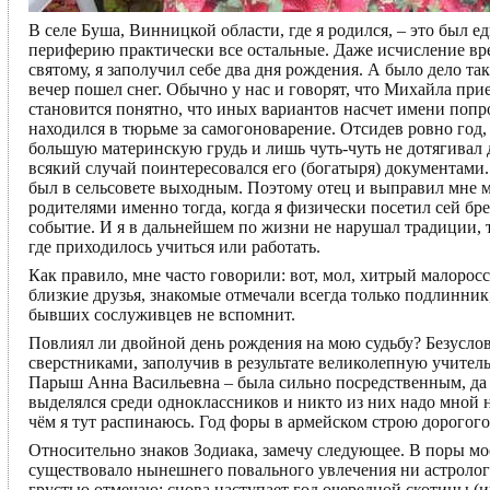
В селе Буша, Винницкой области, где я родился, – это был 
периферию практически все остальные. Даже исчисление врем
святому, я заполучил себе два дня рождения. А было дело так
вечер пошел снег. Обычно у нас и говорят, что Михайла прие
становится понятно, что иных вариантов насчет имени попро
находился в тюрьме за самогоноварение. Отсидев ровно год,
большую материнскую грудь и лишь чуть-чуть не дотягивал д
всякий случай поинтересовался его (богатыря) документами
был в сельсовете выходным. Поэтому отец и выправил мне ме
родителями именно тогда, когда я физически посетил сей бр
событие. И я в дальнейшем по жизни не нарушал традиции, 
где приходилось учиться или работать.
Как правило, мне часто говорили: вот, мол, хитрый малоросс
близкие друзья, знакомые отмечали всегда только подлинник,
бывших сослуживцев не вспомнит.
Повлиял ли двойной день рождения на мою судьбу? Безусловн
сверстниками, заполучив в результате великолепную учител
Парыш Анна Васильевна – была сильно посредственным, да 
выделялся среди одноклассников и никто из них надо мной н
чём я тут распинаюсь. Год форы в армейском строю дорогого
Относительно знаков Зодиака, замечу следующее. В поры мое
существовало нынешнего повального увлечения ни астролог
грустью отмечаю: снова наступает год очередной скотины (и