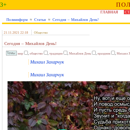
3+
ПО
ГЛАВНАЯ
СТ
Полиинформ
≈
Статьи
≈
Сегодня – Михайлов День!
21.11.2021 22:18
Общество
Сегодня – Михайлов День!
,
,
,
,
,
мир
общество
традиции
Михайлов День
праздник
Михаил З
Михаил Захарчук
Михаил Захарчук