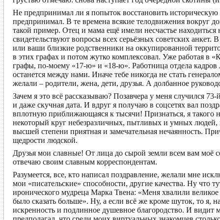
Не предпринимал ли я попыток восстановить историческую с
предпринимал. В те времена всякие телодвижения вокруг до
такой пример. Отец и мама ещё имели несчастье находиться
свидетельствуют вопросы всех серьёзных советских анкет. В
или ваши близкие родственники на оккупированной террито
в этих графах и потом жутко комплексовал. Уже работая в «
графы, по-моему «17-ю» и «18-ю». Работница отдела кадров 
останется между нами. Иначе тебе никогда не стать генералом
желали – родители, жена, дети, друзья. А долбанное руковод
Зачем я это всё рассказываю? Позавчера у меня случился 73
и даже скучная дата. И вдруг я получаю в соцсетях вал позд
вплотную приближающаяся к тысячи! Признаться, я такого не
некоторый круг небезразличных, пытливых и умных людей, к
высшей степени приятная и замечательная нечаянность. Прич
щедрости людской.
Друзья мои славные! От лица до сырой земли всем вам моё се
отвечаю своим славным корреспондентам.
Разумеется, все, кто написал поздравление, желали мне иск
мои «писательские» способности, другие качества. Ну что т
иронического мудреца Марка Твена: «Меня хвалили великое м
было сказать больше». Ну, а если всё же кроме шуток, то я, 
искренность и подлинное душевное благородство. И видит м
предполагал, что среди моих виртуальных знакомцев столько