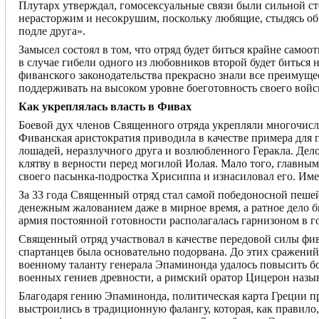
Плутарх утверждал, гомосексуальные связи были сильной с
нерасторжим и несокрушим, поскольку любящие, стыдясь обн
подле друга».
Замысел состоял в том, что отряд будет биться крайне самоо
в случае гибели одного из любовников второй будет биться н
фиванского законодательства прекрасно знали все преимуще
поддерживать на высоком уровне боеготовность своего войс
Как укреплялась власть в Фивах
Боевой дух членов Священного отряда укрепляли многочисл
Фиванская аристократия приводила в качестве примера для 
лошадей, неразлучного друга и возлюбленного Геракла. Дел
клятву в верности перед могилой Иолая. Мало того, главны
своего пасынка-подростка Хрисиппа и изнасиловал его. Имен
За 33 года Священный отряд стал самой победоносной пешей
денежным жалованием даже в мирное время, а ратное дело 
армия постоянной готовности располагалась гарнизоном в г
Священный отряд участвовал в качестве передовой силы фив
спартанцев была основательно подорвана. До этих сражени
военному таланту генерала Эпаминонда удалось повысить б
военных гениев древности, а римский оратор Цицерон назы
Благодаря гению Эпаминонда, политическая карта Греции п
выстроились в традиционную фалангу, которая, как правило,