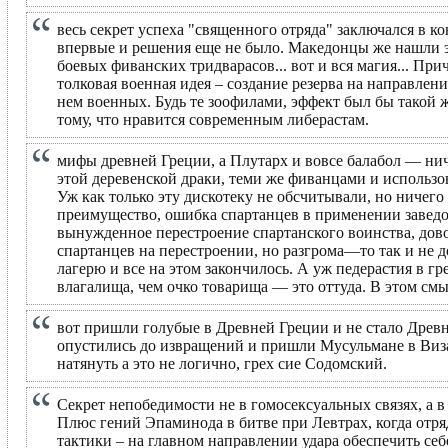
весь секрет успеха "священного отряда" заключался в 
впервые и решения еще не было. Македонцы же нашли э
боевых фиванских тридварасов... вот и вся магия... При
толковая военная идея – создание резерва на направле
нем военных. Будь те зоофилами, эффект был бы такой ж
тому, что нравится современным либерастам.
мифы древней Греции, а Плутарх и вовсе балабол — нич
этой деревенской драки, теми же фиванцами и использо
Уж как только эту дискотеку не обсчитывали, но ничего
преимущество, ошибка спартанцев в применении заведом
вынужденное перестроение спартанского воинства, дов
спартанцев на перестроении, но разгрома—то так и не 
лагерю и все на этом закончилось. А уж педерастия в г
влагалища, чем очко товарища — это оттуда. В этом см
вот пришли голубые в Древней Греции и не стало Древн
опустились до извращений и пришли Мусульмане в Визан
натянуть а это не логично, грех сие Содомский.
Секрет непобедимости не в гомосексуальных связях, а в
Плюс гений Эпаминода в битве при Левтрах, когда отря
тактики – на главном направлении удара обеспечить се