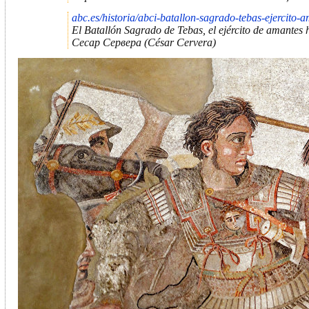
abc.es/historia/abci-batallon-sagrado-tebas-ejercit
El Batallón Sagrado de Tebas, el ejército de amantes
Сесар Сервера (César Cervera)