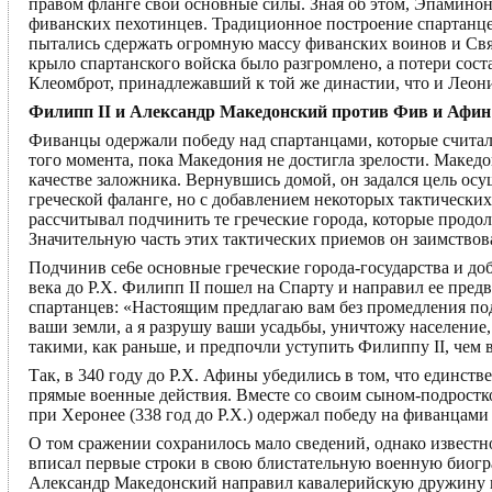
правом фланге свои основные силы. Зная об этом, Эпаминон
фиванских пехотинцев. Традиционное построение спартанце
пытались сдержать огромную массу фиванских воинов и Свя
крыло спартанского войска было разгромлено, а потери сост
Клеомброт, принадлежавший к той же династии, что и Леон
Филипп II и Александр Македонский против Фив и Афин
Фиванцы одержали победу над спартанцами, которые счита
того момента, пока Македония не достигла зрелости. Македо
качестве заложника. Вернувшись домой, он задался цель ос
греческой фаланге, но с добавлением некоторых тактических
рассчитывал подчинить те греческие города, которые продол
Значительную часть этих тактических приемов он заимствов
Подчинив се6е основные греческие города-государства и до
века до Р.Х. Филипп II пошел на Спарту и направил ее пред
спартанцев: «Настоящим предлагаю вам без промедления под
ваши земли, а я разрушу ваши усадьбы, уничтожу население,
такими, как раньше, и предпочли уступить Филиппу II, чем в
Так, в 340 году до Р.Х. Афины убедились в том, что единс
прямые военные действия. Вместе со своим сыном-подростк
при Херонее (338 год до Р.Х.) одержал победу на фиванцами
О том сражении сохранилось мало сведений, однако известн
вписал первые строки в свою блистательную военную биогра
Александр Македонский направил кавалерийскую дружину ге