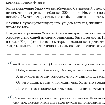
крайнем правом фланге.
Когда поражение было уже неизбежным, Священный отряд ст
пишет, что в тот день погибли все 300 воинов. Но, согласно
погибли 254 человека, остальные же были ранены или взяты 
Именно Плутарх утверждает, что, увидев гору тел, Филипп II
что-то не так».
В ходе того сражения Фивы и Афины потеряли около 2 тысяч
Херонее стало одной из самых решающих битв древности. П
и создал Коринфский союз, в который входили все греческие
том, что Македония частично воспользовалась тактическими
— Краткие выводы: 1) Гетеросексуалы всегда сильнее из
– Победивший их Александр Македонский тоже был го
– А двоих детей этому гомосексуалисту святой дух зача
– От чего ушли, к тому и приходит мир. Хотя, это всегда
– Легенды про героическое очко товарища не перестаю
Сечевые казаки укров тоже армия глиномесов. Доказано
они там, скворечники для такой нужды использовали? Ко