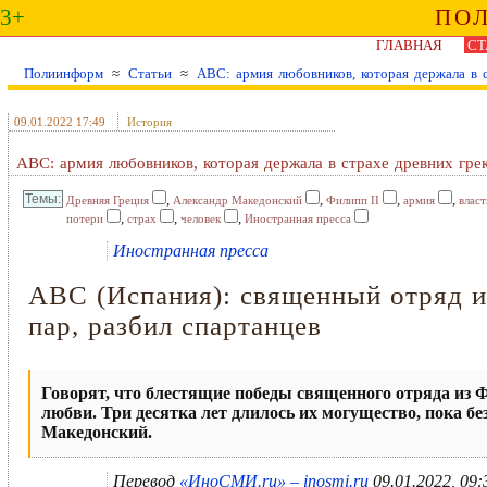
3+
ПО
ГЛАВНАЯ
СТ
Полиинформ
≈
Статьи
≈
ABC: армия любовников, которая держала в с
09.01.2022 17:49
История
ABC: армия любовников, которая держала в страхе древних гре
,
,
,
,
Древняя Греция
Александр Македонский
Филипп II
армия
власт
,
,
,
потери
страх
человек
Иностранная пресса
Иностранная пресса
ABC (Испания): священный отряд и
пар, разбил спартанцев
Говорят, что блестящие победы священного отряда из
любви. Три десятка лет длилось их могущество, пока б
Македонский.
Перевод
«ИноСМИ.ru» – inosmi.ru
09.01.2022, 09: