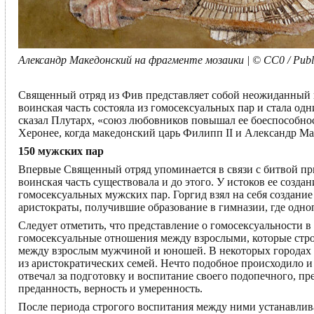
Александр Македонский на фрагменте мозаики | © CC0 / Publ
Священный отряд из Фив представляет собой неожиданный и
воинская часть состояла из гомосексуальных пар и стала од
сказал Плутарх, «союз любовников повышал ее боеспособнос
Херонее, когда македонский царь Филипп II и Александр М
150 мужских пар
Впервые Священный отряд упоминается в связи с битвой при 
воинская часть существовала и до этого. У истоков ее созда
гомосексуальных мужских пар. Горгид взял на себя создани
аристократы, получившие образование в гимназии, где одн
Следует отметить, что представление о гомосексуальности 
гомосексуальные отношения между взрослыми, которые строг
между взрослым мужчиной и юношей. В некоторых городах 
из аристократических семей. Нечто подобное происходило и
отвечал за подготовку и воспитание своего подопечного, пр
преданность, верность и умеренность.
После периода строгого воспитания между ними устанавлива