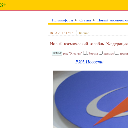
3+
Полиинформ
≈
Статьи
≈
Новый космически
18.03.2017 12:13
Космос
Новый космический корабль "Федерация"
,
,
,
ркк "Энергия"
Россия
космос
косми
РИА Новости