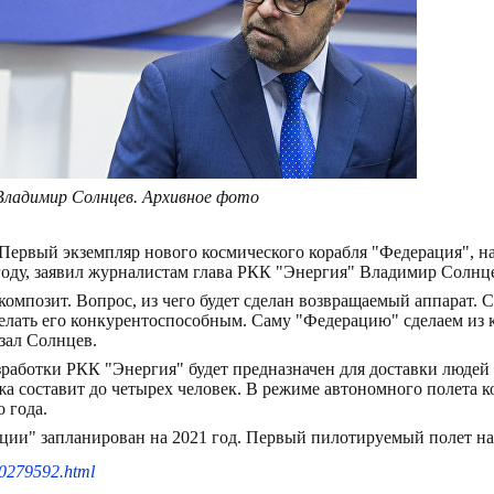
Владимир Солнцев. Архивное фото
Первый экземпляр нового космического корабля "Федерация", н
 году, заявил журналистам глава РКК "Энергия" Владимир Солнц
 композит. Вопрос, из чего будет сделан возвращаемый аппарат.
сделать его конкурентоспособным. Саму "Федерацию" сделаем из
зал Солнцев.
аботки РКК "Энергия" будет предназначен для доставки людей и
жа составит до четырех человек. В режиме автономного полета ко
 года.
ии" запланирован на 2021 год. Первый пилотируемый полет нам
90279592.html