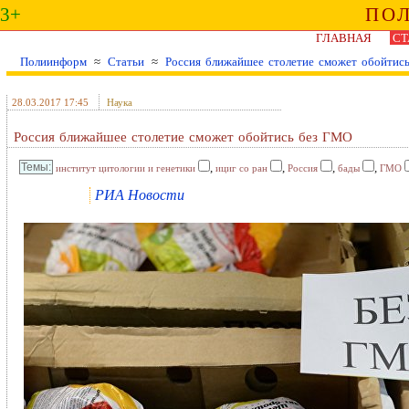
3+
ПО
ГЛАВНАЯ
СТ
Полиинформ
≈
Статьи
≈
Россия ближайшее столетие сможет обойтис
28.03.2017 17:45
Наука
Россия ближайшее столетие сможет обойтись без ГМО
,
,
,
,
институт цитологии и генетики
ициг со ран
Россия
бады
ГМО
РИА Новости