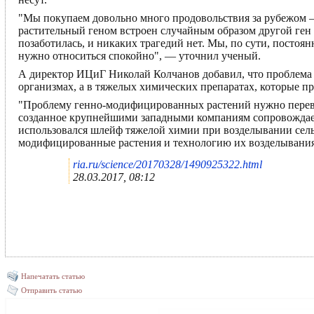
"Мы покупаем довольно много продовольствия за рубежом – 
растительный геном встроен случайным образом другой ген 
позаботилась, и никаких трагедий нет. Мы, по сути, посто
нужно относиться спокойно", — уточнил ученый.
А директор ИЦиГ Николай Колчанов добавил, что проблема
организмах, а в тяжелых химических препаратах, которые 
"Проблему генно-модифицированных растений нужно перевод
созданное крупнейшими западными компаниям сопровождает
использовался шлейф тяжелой химии при возделывании сель
модифицированные растения и технологию их возделывания,
ria.ru/science/20170328/1490925322.html
28.03.2017, 08:12
Напечатать статью
Отправить статью