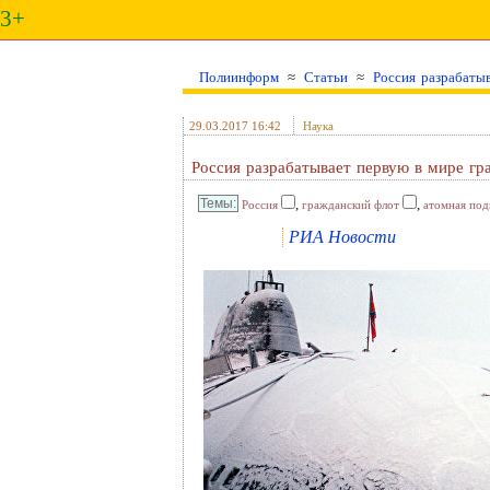
3+
Полиинформ
≈
Статьи
≈
Россия разрабаты
29.03.2017 16:42
Наука
Россия разрабатывает первую в мире г
,
,
Россия
гражданский флот
атомная под
РИА Новости