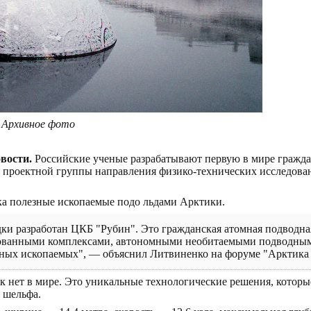
. Архивное фото
вости.
Российские ученые разрабатывают первую в мире гражд
ь проектной группы направления физико-технических исследов
ка полезные ископаемые подо льдами Арктики.
и разработан ЦКБ "Рубин". Это гражданская атомная подводная
рованными комплексами, автономными необитаемыми подводным
зных ископаемых", — объяснил Литвиненко на форуме "Арктика 
ок нет в мире. Это уникальные технологические решения, котор
 шельфа.