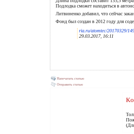
Длина подлодки составит 135,5 метра
Подлодка сможет находиться в автон
Литвиненко добавил, что сейчас зак
Фонд был создан в 2012 году для сод
ria.ru/atomtec/20170329/14
29.03.2017, 16:11
Напечатать статью
Отправить статью
Ко
Тол
Пож
(Дл