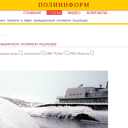
ПОЛИИНФОРМ
ГЛАВНАЯ
СТАТЬИ
ВИДЕО
КОНТАКТЫ
вает первую в мире гражданскую атомную подлодку
ражданскую атомную подлодку
,
,
,
водная лодка
технологии
ЦКБ "Рубин"
РИА Новости