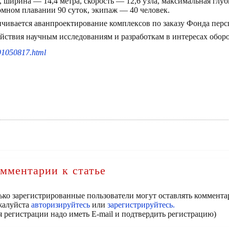
, ширина — 14,4 метра, скорость — 12,6 узла, максимальная глу
омном плавании 90 суток, экипаж — 40 человек.
анчивается аванпроектирование комплексов по заказу Фонда пер
ействия научным исследованиям и разработкам в интересах обор
91050817.html
мментарии к статье
ько зарегистрированные пользователи могут оставлять коммента
алуйста
авторизируйтесь
или
зарегистрируйтесь.
я регистрации надо иметь E-mail и подтвердить регистрацию)