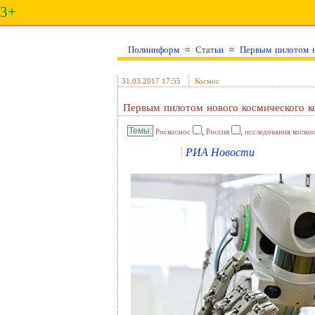
3+
Полиинформ
≈
Статьи
≈
Первым пилотом н
31.03.2017 17:55
Космос
Первым пилотом нового космического ко
,
,
Роскосмос
Россия
исследования космо
РИА Новости