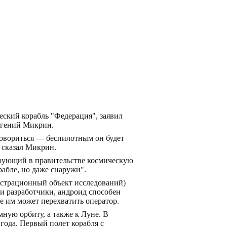
еский корабль "Федерация", заявил
вгений Микрин.
говориться — беспилотным он будет
— сказал Микрин.
ирующий в правительстве космическую
рабле, но даже снаружи".
онстрационный объект исследований)
 разработчики, андроид способен
е им может перехватить оператор.
ную орбиту, а также к Луне. В
 года. Первый полет корабля с