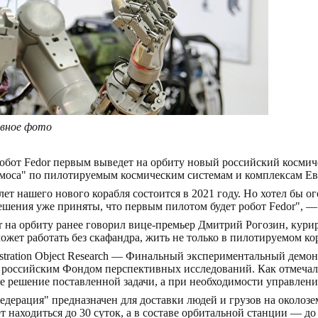
вное фото
обот Fedor первым выведет на орбиту новый российский космич
смоса" по пилотируемым космическим системам и комплексам Е
т нашего нового корабля состоится в 2021 году. Но хотел бы о
 решения уже приняты, что первым пилотом будет робот Fedor", 
r на орбиту ранее говорил вице-премьер Дмитрий Рогозин, кур
может работать без скафандра, жить не только в пилотируемом ко
onstration Object Research — Финальный экспериментальный дем
 российским Фондом перспективных исследований. Как отмечали
е решение поставленной задачи, а при необходимости управлени
ерация" предназначен для доставки людей и грузов на околозем
 находиться до 30 суток, а в составе орбитальной станции — до