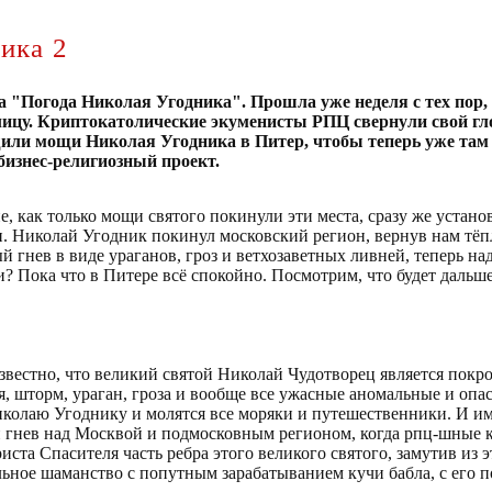
ика 2
а "Погода Николая Угодника". Прошла уже неделя с тех пор,
ицу. Криптокатолические экуменисты РПЦ свернули свой г
или мощи Николая Угодника в Питер, чтобы теперь уже там
изнес-религиозный проект.
е, как только мощи святого покинули эти места, сразу же устано
и. Николай Угодник покинул московский регион, вернув нам тёп
й гнев в виде ураганов, гроз и ветхозаветных ливней, теперь на
 Пока что в Питере всё спокойно. Посмотрим, что будет дальше
известно, что великий святой Николай Чудотворец является пок
ря, шторм, ураган, гроза и вообще все ужасные аномальные и оп
олаю Угоднику и молятся все моряки и путешественники. И им
й гнев над Москвой и подмосковным регионом, когда рпц-шные 
та Спасителя часть ребра этого великого святого, замутив из 
ьное шаманство с попутным зарабатыванием кучи бабла, с его