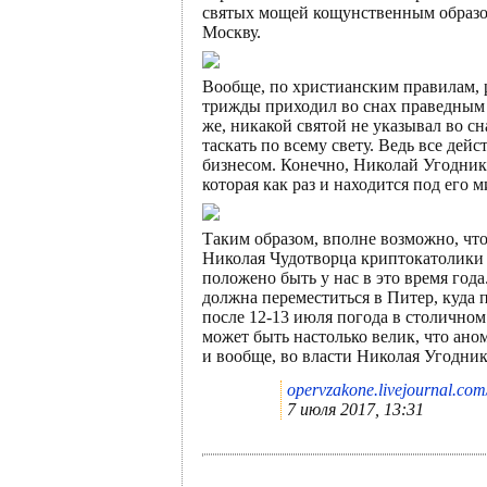
святых мощей кощунственным образом 
Москву.
Вообще, по христианским правилам, р
трижды приходил во снах праведным 
же, никакой святой не указывал во с
таскать по всему свету. Ведь все де
бизнесом. Конечно, Николай Угодник 
которая как раз и находится под его 
Таким образом, вполне возможно, что
Николая Чудотворца криптокатолики у
положено быть у нас в это время года
должна переместиться в Питер, куда
после 12-13 июля погода в столичном
может быть настолько велик, что ано
и вообще, во власти Николая Угодник
opervzakone.livejournal.co
7 июля 2017, 13:31