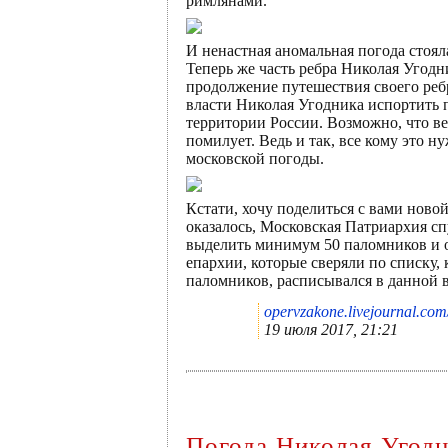
римлянами.
И ненастная аномальная погода стоял
Теперь же часть ребра Николая Угодн
продолжение путешествия своего ребра
власти Николая Угодника испортить п
территории России. Возможно, что в
помилует. Ведь и так, все кому это 
московской погоды.
Кстати, хочу поделиться с вами нов
оказалось, Московская Патриархия сп
выделить минимум 50 паломников и о
епархии, которые сверяли по списку, 
паломников, расписывался в данной в
opervzakone.livejournal.co
19 июля 2017, 21:21
Погода Николая Угодн