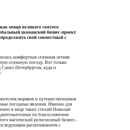
 как мощи великого святого
лобальный шаманский бизнес-проект
 продолжить свой совместный с
вилась комфортная сезонная летняя
лую сезонную погоду. Вот только
д Санкт-Петербургом, куда и
.
ровителем моряков и путешественников
асные погодные явления. Именно для
енно в виде таких стихий Николай
криптокатолики по благословению
этого магический религиозный бизнес-
 последующим распиливанием с