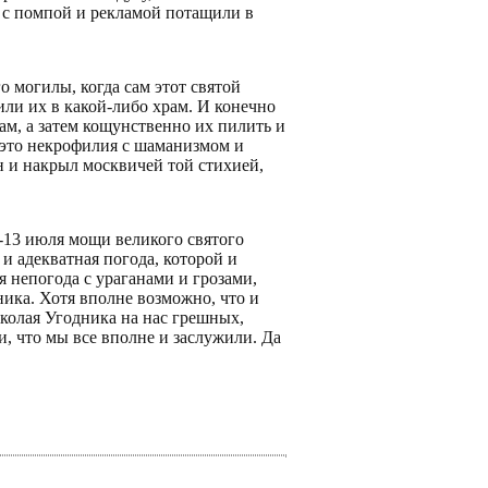
, с помпой и рекламой потащили в
 могилы, когда сам этот святой
ли их в какой-либо храм. И конечно
ам, а затем кощунственно их пилить и
– это некрофилия с шаманизмом и
н и накрыл москвичей той стихией,
2-13 июля мощи великого святого
и адекватная погода, которой и
я непогода с ураганами и грозами,
ика. Хотя вполне возможно, что и
иколая Угодника на нас грешных,
, что мы все вполне и заслужили. Да