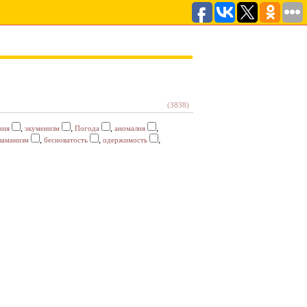
(3838)
,
,
,
,
ния
экуменизм
Погода
аномалия
,
,
,
аманизм
бесноватость
одержимость