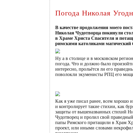
Погода Николая Угодн
В качестве продолжения моего пост
Николая Чудотворца покинули стол
в Храме Христа Спасителя и потащ
римскими католиками магический б
Ну а в столице и в московском регион
погода. Что и должно было произойт
интересно, прольётся ли его праведны
поволокли экуменисты РПЦ его мощи?
Как я уже писал ранее, всем хорошо 
и контролирует такие стихии, как бу
защиты от вышеназванных стихий Ник
Чудотворец и пролил свой праведны
папы Римского притащили в Храм Хрис
проект, или иными словами некрофил