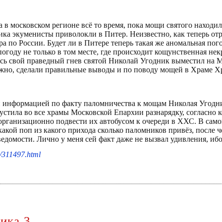
а в московском регионе всё то время, пока мощи святого находи
ика экуменисты приволокли в Питер. Неизвестно, как теперь от
 по России. Будет ли в Питере теперь такая же аномальная пого
огоду не только в том месте, где происходит кощунственная нек
есь свой праведный гнев святой Николай Угодник выместил на М
нужно, сделали правильные выводы и по поводу мощей в Храме Х
ой информацией по факту паломничества к мощам Николая Угодн
устила во все храмы Московской Епархии разнарядку, согласно 
рганизационно подвести их автобусом к очереди в ХХС. В сам
какой поп из какого прихода сколько паломников привёз, после 
едомости. Лично у меня сей факт даже не вызвал удивления, ибо
m/311497.html
ика 3