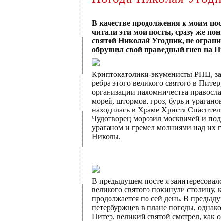
В качестве продолжения к моим по
читали эти мои посты, сразу же пони
святой Николай Угодник, не ограни
обрушил свой праведный гнев на П
Криптокатолики-экуменисты РПЦ, за
ребра этого великого святого в Пит
организации паломничества правосла
морей, штормов, гроз, бурь и ураган
находилась в Храме Христа Спасител
Чудотворец морозил москвичей и под
ураганом и гремел молниями над их г
Николы.
В предыдущем посте я заинтересовалс
великого святого покинули столицу, к
продолжается по сей день. В предыд
петербуржцев в плане погоды, однак
Питер, великий святой смотрел, как