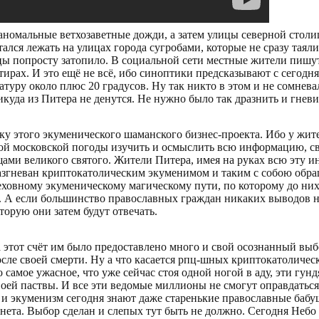
 аномальные ветхозаветные дожди, а затем улицы северной стол
тался лежать на улицах города сугробами, которые не сразу таяли
лицы попросту затопило. В социальной сети местные жители пишу
тирах. И это ещё не всё, ибо синоптики предсказывают с сегод
туру около плюс 20 градусов. Ну так никто в этом и не сомнев
куда из Питера не денутся. Не нужно было так дразнить и гневи
ку этого экуменического шаманского бизнес-проекта. Ибо у жит
ой московской погоды изучить и осмыслить всю информацию, с
ми великого святого. Жители Питера, имея на руках всю эту и
разгневан криптокатолическим экуменимом и таким с собою обра
еховному экуменическому магическому пути, по которому до ни
А если большинство православных граждан никаких выводов на с
торую они затем будут отвечать.
тот счёт им было предоставлено много и свой осознанный выбор
осле своей смерти. Ну а что касается рпц-шных криптокатоличес
 самое ужасное, что уже сейчас стоя одной ногой в аду, эти гунд
ей паствы. И все эти ведомые миллионы не смогут оправдаться 
 и экуменизм сегодня знают даже старенькие православные бабуш
нета. Выбор сделан и слепых тут быть не должно. Сегодня Небо 