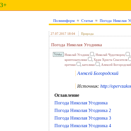
3+
Полиинформ
≈
Статьи
≈
Погода Николая У
27.07.2017 18:04
Природа
Погода Николая Угодника
,
Николай Угодник
Николай Чудотворец
,
криптокатолики
Храм Христа Спасителя
,
,
еретики
католики
Алексей Богородски
Алексей Богородский
Источник:
http://opervzako
Оглавление
Погода Николая Угодника
Погода Николая Угодника 2
Погода Николая Угодника 3
Погода Николая Угодника 4