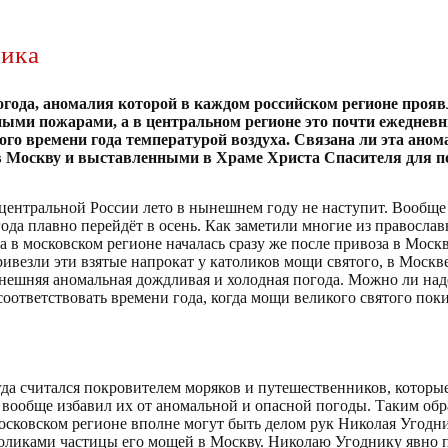
ника
огода, аномалия которой в каждом российском регионе прояв
сными пожарами, а в центральном регионе это почти ежеднев
того времени года температурой воздуха. Связана ли эта ан
 Москву и выставленными в Храме Христа Спасителя для п
центральной России лето в нынешнем году не наступит. Вообще 
ода плавно перейдёт в осень. Как заметили многие из правосла
 в московском регионе началась сразу же после привоза в Моск
ивезли эти взятые напрокат у католиков мощи святого, в Москве
ынешняя аномальная дождливая и холодная погода. Можно ли наде
 соответствовать времени года, когда мощи великого святого пок
да считался покровителем моряков и путешественников, которые
и вообще избавил их от аномальной и опасной погоды. Таким обр
сковском регионе вполне могут быть делом рук Николая Угодник
оликами частицы его мощей в Москву. Николаю Угоднику явно пр