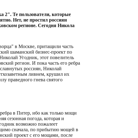
 2". Те пользователи, которые
нятно. Нет, не простил россиян
ковском регионе. Сегодня Никола
орца" в Москве, притащили часть
ьский шаманский бизнес-проект по
Николай Угодник, этот повелитель
вский регион. И пока часть его ребра
ославнутых россиян, Николай
етхозаветным ливнем, крушил их
илу праведного гнева святого
 ребра в Питер, ибо как только мощи
яя сезонная погода, которая и
Угодник возможно пожалеет
идимо сначала, по прибытию мощей в
нский проект с его мощами, после