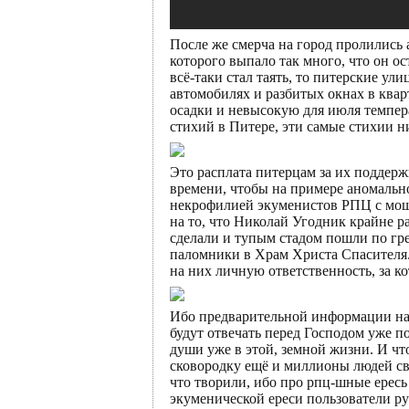
После же смерча на город пролились
которого выпало так много, что он ос
всё-таки стал таять, то питерские у
автомобилях и разбитых окнах в квар
осадки и невысокую для июля темпера
стихий в Питере, эти самые стихии ни
Это расплата питерцам за их поддерж
времени, чтобы на примере аномальн
некрофилией экуменистов РПЦ с моща
на то, что Николай Угодник крайне 
сделали и тупым стадом пошли по гр
паломники в Храм Христа Спасителя. 
на них личную ответственность, за ко
Ибо предварительной информации на э
будут отвечать перед Господом уже п
души уже в этой, земной жизни. И что
сковородку ещё и миллионы людей сво
что творили, ибо про рпц-шные ересь
экуменической ереси пользователи ру