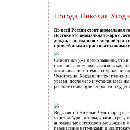
Погода Николая Угод
По всей России стоит аномальная п
Востоке это аномальная жара с ле
дожди, с аномально холодной для э
привезёнными криптокатоликами в
Синоптики уже прямо заявили, что в 
нынешняя аномальная московская пог
дождливая низкотемпературная погода
Чудотворца. Когда криптокатолики пр
ураган, после чего и установилась н
регионе снова будет хорошей и будет
Ведь святой Николай Чудотворец всег
укротил бурю, шторм, ураган, грозу 
аномальные ветхозаветные дожди в мо
перенесение католиками и криптокат