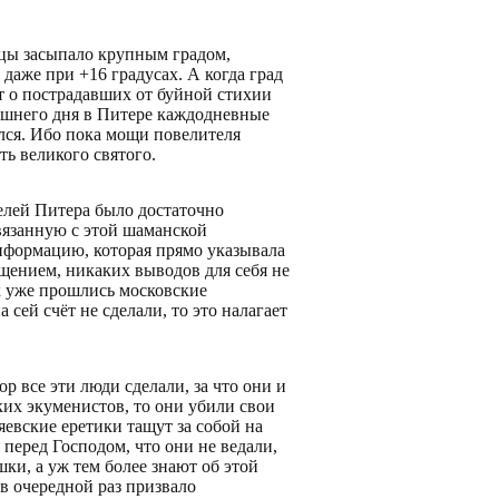
ицы засыпало крупным градом,
 даже при +16 градусах. А когда град
т о пострадавших от буйной стихии
няшнего дня в Питере каждодневные
ался. Ибо пока мощи повелителя
ть великого святого.
елей Питера было достаточно
вязанную с этой шаманской
нформацию, которая прямо указывала
щением, никаких выводов для себя не
х уже прошлись московские
ей счёт не сделали, то это налагает
 все эти люди сделали, за что они и
ких экуменистов, то они убили свои
яевские еретики тащут за собой на
перед Господом, что они не ведали,
ки, а уж тем более знают об этой
в очередной раз призвало