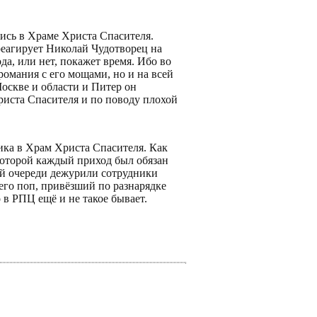
лись в Храме Христа Спасителя.
реагирует Николай Чудотворец на
да, или нет, покажет время. Ибо во
романия с его мощами, но и на всей
оскве и области и Питер он
риста Спасителя и по поводу плохой
ика в Храм Христа Спасителя. Как
которой каждый приход был обязан
ой очереди дежурили сотрудники
чего поп, привёзший по разнарядке
 в РПЦ ещё и не такое бывает.