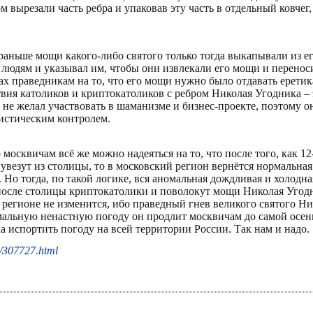
вырезали часть ребра и упаковав эту часть в отдельный ковчег
аньше мощи какого-либо святого только тогда выкапывали из его
людям и указывал им, чтобы они извлекали его мощи и переноси
нах праведникам на то, что его мощи нужно было отдавать еретик
йствия католиков и криптокатоликов с ребром Николая Угодника 
не желал участвовать в шаманизме и бизнес-проекте, поэтому о
мистическим контролем.
 москвичам всё же можно надеяться на то, что после того, как 1
везут из столицы, то в московский регион вернётся нормальная 
. Но тогда, по такой логике, вся аномальная дождливая и холодна
 после столицы криптокатолики и поволокут мощи Николая Угодн
 регионе не изменится, ибо праведный гнев великого святого Н
мальную ненастную погоду он продлит москвичам до самой осени
а испортить погоду на всей территории России. Так нам и надо.
m/307727.html