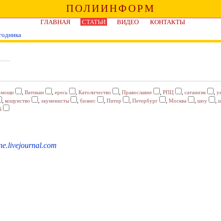
ПОЛИИНФОРМ
ГЛАВНАЯ
СТАТЬИ
ВИДЕО
КОНТАКТЫ
годника
,
,
,
,
,
,
,
,
мощи
Ватикан
ересь
Католичество
Православие
РПЦ
сатанизм
у
,
,
,
,
,
,
,
,
кощунство
экуменисты
бизнес
Питер
Петербург
Москва
шоу
ш
й
ne.livejournal.com