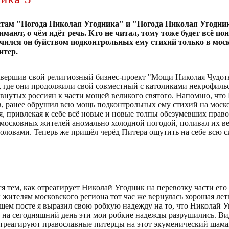
стам "Погода Николая Угодника" и "Погода Николая Угодника
мают, о чём идёт речь. Кто не читал, тому тоже будет всё по
чился он буйством подконтрольных ему стихий только в мос
итер.
вершив свой религиозный бизнес-проект "Мощи Николая Чудотв
ер, где они продолжили свой совместный с католиками некрофил
внутых россиян к части мощей великого святого. Напомню, что 
ов, ранее обрушил всю мощь подконтрольных ему стихий на моско
я, привлекая к себе всё новые и новые толпы обезумевших прав
московных жителей аномально холодной погодой, поливал их в
оловами. Теперь же пришёл черёд Питера ощутить на себе всю с
я тем, как отреагирует Николай Угодник на перевозку части его
 жителям московского региона тот час же вернулась хорошая летн
ущем посте я выразил свою робкую надежду на то, что Николай 
о на сегодняшний день эти мои робкие надежды разрушились. В
 отреагируют православные питерцы на этот экуменический шама