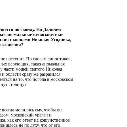
ляется по своему. На Дальнем
ные аномальные ветхозаветные
омалия с мощами Николая Угодника,
оклонения?
не наступит. По словам синоптиков,
вных верующих, такая аномальная
ву части мощей святого Николая
 и области сразу же разразился
яться на то, что погода в московском
инут столицу?
 всегда молились ему, чтобы он
азом, московский ураган и
а, как его ответ на кощунственное
ишлось не по духу, что от его