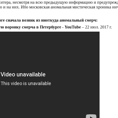
 Питера, несмотря на всю предыдущую информацию и предупрежд
ю и на них. Ибо московская аномальная мистическая хроника ни
рге сначала возник из ниоткуда аномальный смерч:
ю воронку смерча в Петербурге - YouTube
– 22 июл. 2017 г.