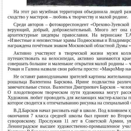
На этот раз музейная территория объединила людей ра
сходство у мастеров – любовь к творчеству и малой родине.
Среди авторов – фотокорреспондент «Орехово-Зуевской 
верующий, добрый, доброжелательный. Много лет она в
архитектурные шедевры православия. На вернисаже Т.А
«Известные и неизвестные храмы Подмосковья и Владимирск
награждена почётным знаком Московской областной Думы «З
Активно участвуют в творческой жизни музея кол
путешествовать на велосипедах, активно занимаются кра
совершать большие и маленькие открытия малой родины – ч
Роман и Галина назвали свои работы просто: «МакроМир н
Не оставят равнодушными зрителей картины жительниц
рошальца Валентина Барскова. Ирине подвластна разли
замечательные стихи. Валентин Дмитриевич Барсков – чело
О плодотворном творческом пути художника могут расск
Художник любит проводить для желающих мастер-классы по
которое сводится к отпечатыванию рисунка на специальной 
В.Д.Барсков начал рисовать ещё в школе. Под влиянием 
окончания 7 класса средней школы был принят во Второе
суворовскому. Прослужив 11 лет в Советской Армии, у
Ленинградское высшее художественно-промышленное учи