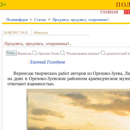
3+
ПО
ГЛАВНАЯ
СТ
Полиинформ
≈
Статьи
≈
Продлись, продлись, очарованье!..
19.08.2017 14:11
Живопись
Продлись, продлись, очарованье!..
,
,
,
Вернисаж
Орехово-Зуево
"Подмосковная палитра"
краеведческий м
Евгений Голоднов
Вернисаж творческих работ авторов из Орехово-Зуева, Л
на днях в Орехово-Зуевском районном краеведческом музее
отвечают взаимностью.