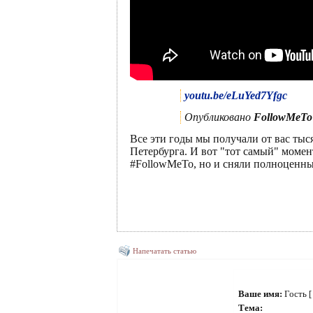
youtu.be/eLuYed7Yfgc
Опубликовано
FollowMeTo
Все эти годы мы получали от вас тыс
Петербурга. И вот "тот самый" момен
#FollowMeTo, но и сняли полноценн
Напечатать статью
Ваше имя:
Гость 
Тема: