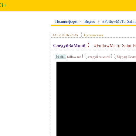
3+
Полиинформ
≈
Видео
≈
#FollowMeTo Saint
13.12.2016 23:35
Путешествия
:
СледуйЗаМной
#FollowMeTo Saint P
,
,
follow me
следуй за мной
Мурад Осма