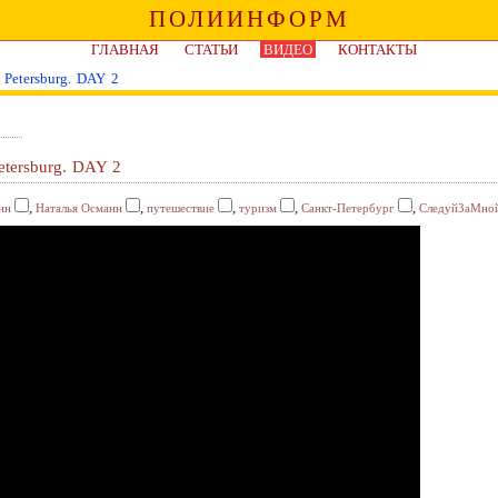
ПОЛИИНФОРМ
ГЛАВНАЯ
СТАТЬИ
ВИДЕО
КОНТАКТЫ
 Petersburg. DAY 2
etersburg. DAY 2
,
,
,
,
,
нн
Наталья Османн
путешествие
туризм
Санкт-Петербург
СледуйЗаМно