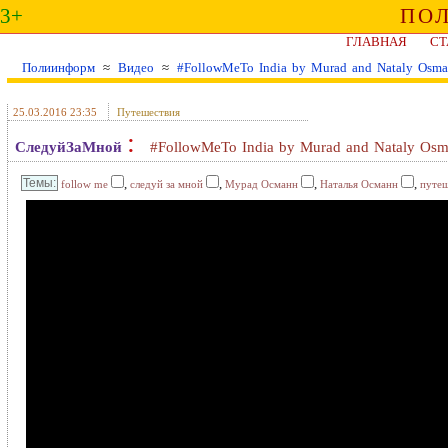
3+
ПО
ГЛАВНАЯ
СТ
Полиинформ
≈
Видео
≈
#FollowMeTo India by Murad and Nataly Osm
25.03.2016 23:35
Путешествия
:
СледуйЗаМной
#FollowMeTo India by Murad and Nataly Os
,
,
,
,
follow me
следуй за мной
Мурад Османн
Наталья Османн
путеш