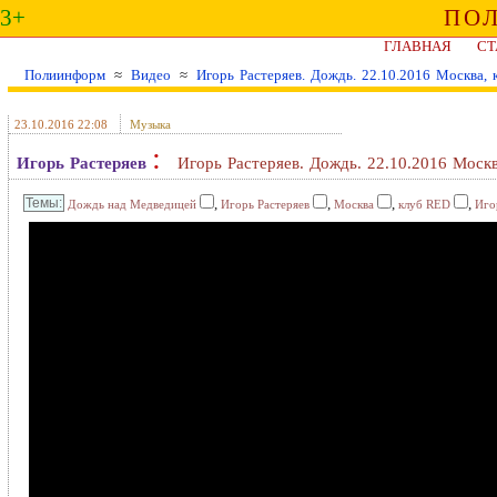
3+
ПО
ГЛАВНАЯ
СТ
Полиинформ
≈
Видео
≈
Игорь Растеряев. Дождь. 22.10.2016 Москва, 
23.10.2016 22:08
Музыка
:
Игорь Растеряев
Игорь Растеряев. Дождь. 22.10.2016 Моск
,
,
,
,
Дождь над Медведицей
Игорь Растеряев
Москва
клуб RED
Иго