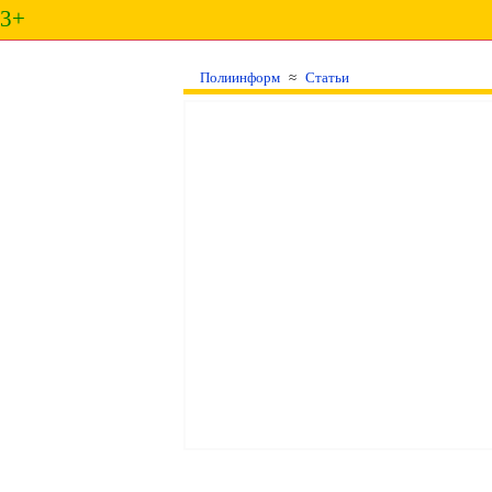
3+
Полиинформ
≈
Статьи