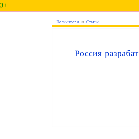
3+
Полиинформ
≈
Статьи
Россия разраба