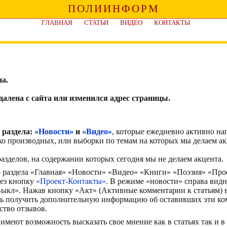
ПОЛИИНФОРМ
ГЛАВНАЯ
СТАТЬИ
ВИДЕО
КОНТАКТЫ
а.
алена с сайта или изменился адрес страницы.
 раздела:
«Новости»
и
«Видео»
, которые ежедневно активно н
ко производных, или выборки по темам на которых мы делаем ак
азделов, на содержании которых сегодня мы не делаем акцента.
р раздела «Главная» «Новости» «Видео» «Книги» «Поэзия» «Про
рез кнопку
«Проект-Контакты»
. В режиме «новости» справа вид
кл». Нажав кнопку «Акт» (Активные комментарии к статьям) в
ть получить дополнительную информацию об оставивших эти ко
ство отзывов.
имеют возможность высказать свое мнение как в статьях так и в