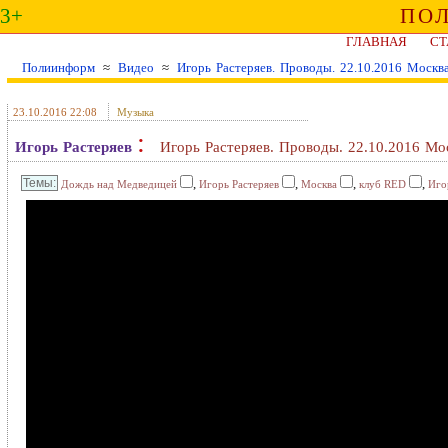
3+
ПО
ГЛАВНАЯ
СТ
Полиинформ
≈
Видео
≈
Игорь Растеряев. Проводы. 22.10.2016 Москв
23.10.2016 22:08
Музыка
:
Игорь Растеряев
Игорь Растеряев. Проводы. 22.10.2016 Мо
,
,
,
,
Дождь над Медведицей
Игорь Растеряев
Москва
клуб RED
Иго