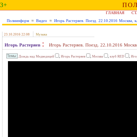
3+
ПО
ГЛАВНАЯ
СТ
Полиинформ
≈
Видео
≈
Игорь Растеряев. Поезд. 22.10.2016 Москва, 
23.10.2016 22:08
Музыка
:
Игорь Растеряев
Игорь Растеряев. Поезд. 22.10.2016 Москв
,
,
,
,
Дождь над Медведицей
Игорь Растеряев
Москва
клуб RED
Иго