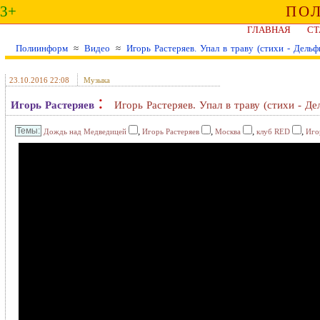
3+
ПО
ГЛАВНАЯ
СТ
Полиинформ
≈
Видео
≈
Игорь Растеряев. Упал в траву (стихи - Дельф
23.10.2016 22:08
Музыка
:
Игорь Растеряев
Игорь Растеряев. Упал в траву (стихи - Д
,
,
,
,
Дождь над Медведицей
Игорь Растеряев
Москва
клуб RED
Иго