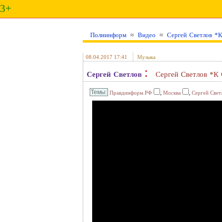
3+
Полиинформ
≈
Видео
≈
Сергей Светлов *
08.04.2017 17:41
Музыка
:
Сергей Светлов
Сергей Светлов *К
,
,
Правдинформ.РФ
Москва
Сергей Свет