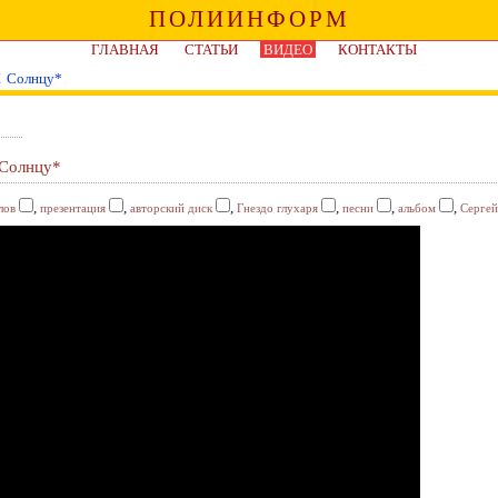
ПОЛИИНФОРМ
ГЛАВНАЯ
СТАТЬИ
ВИДЕО
КОНТАКТЫ
К Солнцу*
 Солнцу*
,
,
,
,
,
,
лов
презентация
авторский диск
Гнездо глухаря
песни
альбом
Сергей