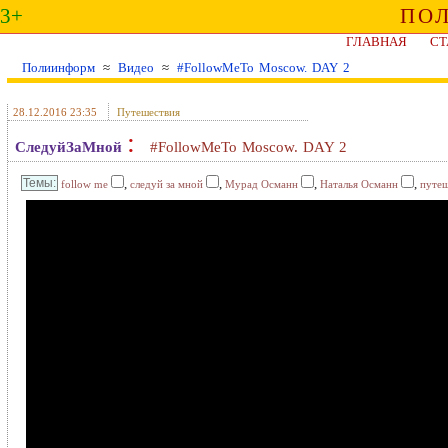
3+
ПО
ГЛАВНАЯ
СТ
Полиинформ
≈
Видео
≈
#FollowMeTo Moscow. DAY 2
28.12.2016 23:35
Путешествия
:
СледуйЗаМной
#FollowMeTo Moscow. DAY 2
,
,
,
,
follow me
следуй за мной
Мурад Османн
Наталья Османн
путеш