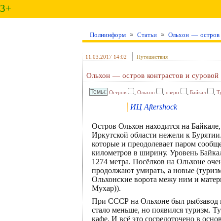
3+
Полиинформ
≈
Статьи
≈
Ольхон — остров 
11.03.2017 14:02
Путешествия
Ольхон — остров контрастов и суровой 
,
,
,
,
Остров
Ольхон
озеро
Байкал
Т
ИЦ Aftershock
Остров Ольхон находится на Байкале, 
Иркутской области нежели к Бурятии.
которые и преодолевает паром сообще
километров в ширину. Уровень Байкал
1274 метра. Посёлков на Ольхоне оче
продолжают умирать, а новые (туриз
Ольхонские ворота межу ним и матери
Мухар)).
При СССР на Ольхоне был рыбзавод к
стало меньше, но появился туризм. Т
кафе. И всё это сосредоточено в ос