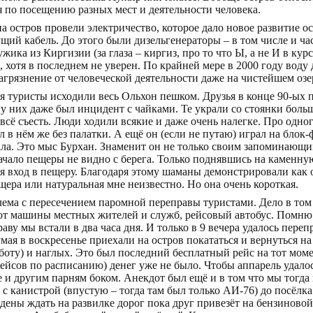
 по посещению разных мест и деятельности человека.
на остров провели электричество, которое дало новое развитие о
ий кабель. До этого были дизельгенераторы – в том числе и ч
жика из Киргизии (за глаза – киргиз, про то что Ы, а не И в кур
д, хотя в последнем не уверен. По крайней мере в 2000 году воду 
агрязнение от человеческой деятельности даже на чистейшем озер
я туристы исходили весь Ольхон пешком. Друзья в конце 90-ых 
а у них даже был инцидент с чайками. Те украли со стоянки бол
всё съесть. Люди ходили всякие и даже очень налегке. Про одно
л в нём же без палатки. А ещё он (если не путаю) играл на блок
ала. Это мыс Бурхан. Знаменит он не только своим запоминающи
Начало пещеры не видно с берега. Только поднявшись на каменн
 вход в пещеру. Благодаря этому шаманы демонстрировали как о
щера или натуральная мне неизвестно. Но она очень короткая.
блема с пересечением паромной переправы туристами. Дело в том
ют машины местных жителей и служб, рейсовый автобус. Помню 
праву мы встали в два часа дня. И только в 9 вечера удалось пере
ая в воскресенье приехали на остров покататься и вернуться на
аботу) и наглых. Это был последний бесплатный рейс на тот мо
рейсов по расписанию) денег уже не было. Чтобы аппарель удал
 и другим парням боком. Анекдот был ещё и в том что мы тогда
о с канистрой (впустую – тогда там был только АИ-76) до посёлка.
ены ждать на развилке дорог пока друг привезёт на бензиновой