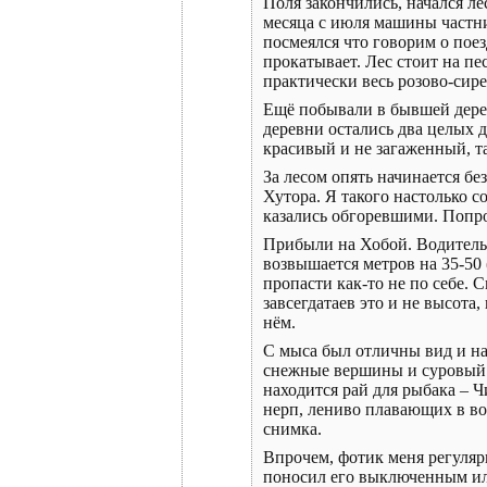
Поля закончились, начался ле
месяца с июля машины частни
посмеялся что говорим о поез
прокатывает. Лес стоит на пе
практически весь розово-сир
Ещё побывали в бывшей деревн
деревни остались два целых д
красивый и не загаженный, т
За лесом опять начинается бе
Хутора. Я такого настолько с
казались обгоревшими. Попрос
Прибыли на Хобой. Водитель 
возвышается метров на 35-50 
пропасти как-то не по себе. 
завсегдатаев это и не высот
нём.
С мыса был отличны вид и на 
снежные вершины и суровый в
находится рай для рыбака – 
нерп, лениво плавающих в вод
снимка.
Впрочем, фотик меня регулярн
поносил его выключенным или