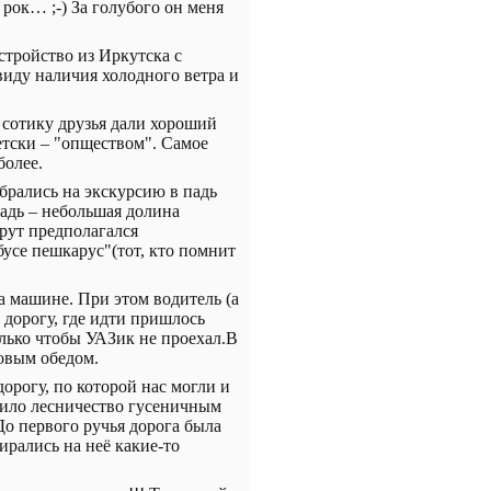
 рок… ;-) За голубого он меня
стройство из Иркутска с
виду наличия холодного ветра и
о сотику друзья дали хороший
етски – "опществом". Самое
более.
обрались на экскурсию в падь
Падь – небольшая долина
рут предполагался
бусе пешкарус"(тот, кто помнит
а машине. При этом водитель (а
 дорогу, где идти пришлось
олько чтобы УАЗик не проехал.В
товым обедом.
орогу, по которой нас могли и
ожило лесничество гусеничным
До первого ручья дорога была
ирались на неё какие-то