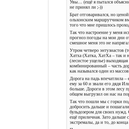
Увы… (ещё я пытался объяснит
не принял ли ;-))
Брат отговаривался, но ценой
ольхонским маршрутчиком вме
того что мне пришлось проход
Так что настроение у меня ис
прогноз погоды на мои дни о
смешное меня это не напряга
Утром четверо энтузиастов (т
Хатха (Хатка, ХатХа – так и 
(лесистое ущелье) выходящая
комбинированный – часть дор
как назывался один из массов
Дорога на падь впечатлила – 
ему за 60 и звали его дядя 
больше. Дороги в этом лесу п
общем выгрузил он нас на пор
Так что пошли мы с горки под
добросить дальше и пошагали
бульдозером для своих нужд.
ещё приличная. Зато дальше с
экстремалы, да и то, до конца