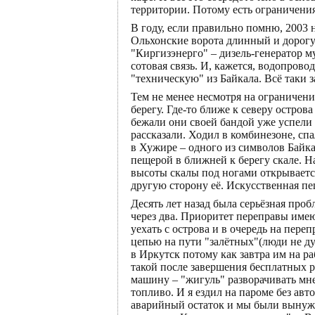
территории. Потому есть ограничения
В году, если правильно помню, 2003 
Ольхонские ворота длинный и дорогущ
"Киргизэнерго" – дизель-генератор му
сотовая связь. И, кажется, водопрово
"техническую" из Байкала. Всё таки з
Тем не менее несмотря на ограничени
берегу. Где-то ближе к северу остров
бежали они своей бандой уже успели 
рассказали. Ходил в комбинезоне, спа
в Хужире – одного из символов Байк
пещерой в ближней к берегу скале. 
высоты скалы под ногами открывается
другую сторону её. Искусственная пе
Десять лет назад была серьёзная про
через два. Приоритет переправы име
уехать с острова и в очередь на пере
цепью на пути "залётных"(люди не дум
в Иркутск потому как завтра им на р
такой после завершения бесплатных 
машину – "жигуль" разворачивать мне
топливо. И я ездил на пароме без авт
аварийный остаток и мы были вынужд