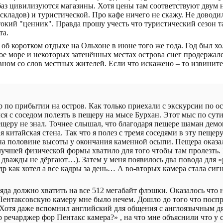
аз цивилизуются магазины. Хотя цены там соответствуют двум н
складов) и туристической. Про кафе ничего не скажу. Не доводи
токий "ценник". Правда прошу учесть что туристический сезон т
та.
у об коротком отдыхе на Ольхоне в июне того же года. Год был х
е море и некоторых затенённых местах острова снег продержалс
вном со слов местных жителей. Если что искажено – то извините
р по прибытии на остров. Как только приехали с экскурсии по о
я с соседом полезть в пещеру на мысе Бурхан. Этот мыс по сут
ещеру не знал. Точнее слышал, что благодаря пещере шаман демо
китайская стена. Так что я полез с тремя соседями в эту пещеру
на половине высоты у окончания каменной осыпи. Пещера оказал
 лучшей физической формы хватило для того чтобы там пролезть.
 дважды не дёргают…). Затем у меня появилось два повода для «
др как хотел а все кадры за день… А во-вторых камера стала си
яда должно хватить на все 512 мегабайт флэшки. Оказалось что н
Пентаксовскую камеру мне было нечем. Дошло до того что посп
 Хотя даже вспомнил английский для общения с англоязычным д
 речарджер фор Пентакс камера?» , на что мне объяснили что у 