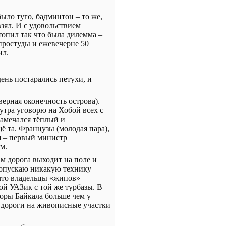
было туго, бадминтон – то же,
взял. И с удовольствием
топил так что была дилемма –
 простуды и ежевечерне 50
ил.
день постарались петухи, и
ерная оконечность острова).
 утра уговорю на Хобой всех с
намечался тёплый и
ё та. Французы (молодая пара),
я – первый министр
м.
м дорога выходит на поле и
пропускаю никакую технику
 что владельцы «жипов»
ой УАЗик с той же турбазы. В
лоры Байкала больше чем у
с дороги на живописные участки