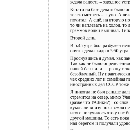
ждала радость – зарядное устрой
Кстати на базе делать было о
телек смотреть – глупо. А ве
почитал. А ещё, на вторую н
то ли наплевать на холод, то 
граммов водки выпивал. Типа
Второй день.
В 5:45 утра был разбужен неа
опять сделал кадр в 5:50 утра.
Проснувшись я думал, как зан
Так как не было определённос
нашей базы или … рвану с эк
безоблачный. Ну практически
чех средних лет и семейная 
иностранных дел СССР тоже Л
Я никогда не был раньше дал
стремится на север, мимо Ул
(разве что УАЗики?) - со сло
куковали внизу пока земля н
итоге получилось что у нас 
другой машины. То есть пока
над берегом и получали удово