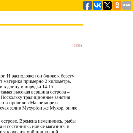
(3958)
 юг. И расположен он ближе к берегу
от материка примерно 2 километра,
в в длину и порядка 14-15
 самая высокая вершина острова –
. Поскольку традиционные занятия
он и проливов Малое море и
ючая залив Мухур(он же Мухор, он же
 острове. Времена изменились, рыбы
ха и гостиницы, новые магазины и
ится к охраняемой природной