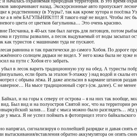
с и началась охраняемая природная территория. В это время охра
ков заворачивают назад. Экскурсионные авто пропускает лесни
дке к родственнику (в Узуры?, так как кроме хутора и посёлка Уз
ске а в нём БАГУЛЬНИК!!!!! Я такого ещё не видел. Чтобы лес бы
еневого цвета от цветков багульника… Это очень красиво.
е Песчанка, в 40-ых там был лагерь для литовцев, потом рыбзав
ома и группы развалин, а песок выдуваемый от воды засыпал ост
ак как туристов с машинами туда не пускают.
злесая равнина и так практически до самого Хобоя. По дороге пр
ожжённого солнцем дядьки не видел. У него кожа была не хуже н
ил на пути с Хобоя его забрать.
убыл в лесок варить традиционную уху на обед. А туристы побр
(визуально, если брать за эталон 9-этажку ) над водой и скалы е
Смотрел с обрыва лёжа. И даже апельсин в кармане штанов раздави
а, наверное… На мысе традиционный сэргэ (см. далее). С не мен
Байкал, и на горы к северу от острова – я на них так вообще, мо
ид. Был вид и на полуостров Святой нос, что на территории ре
Чивыркуйский залив… Ещё с мыса можно было разглядеть… лёд у
е у мыса. Я не успел поймать в фотоприцел этого байкальского 
о напрягал, сигнализируя о полнейшей разрядке и давая снять е
 вытаскивания/вставления обратно аккумулятора он опять снима