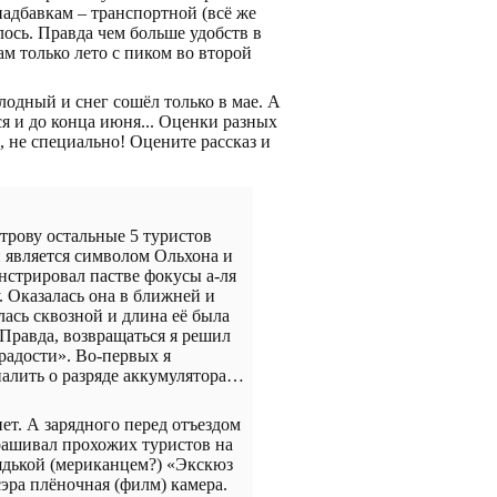
адбавкам – транспортной (всё же
лось. Правда чем больше удобств в
ам только лето с пиком во второй
олодный и снег сошёл только в мае. А
я и до конца июня... Оценки разных
, не специально! Оцените рассказ и
строву остальные 5 туристов
и является символом Ольхона и
нстрировал пастве фокусы а-ля
. Оказалась она в ближней и
ась сквозной и длина её была
 Правда, возвращаться я решил
радости». Во-первых я
гналить о разряде аккумулятора…
ет. А зарядного перед отъездом
рашивал прохожих туристов на
ядькой (мериканцем?) «Экскюз
сэра плёночная (филм) камера.