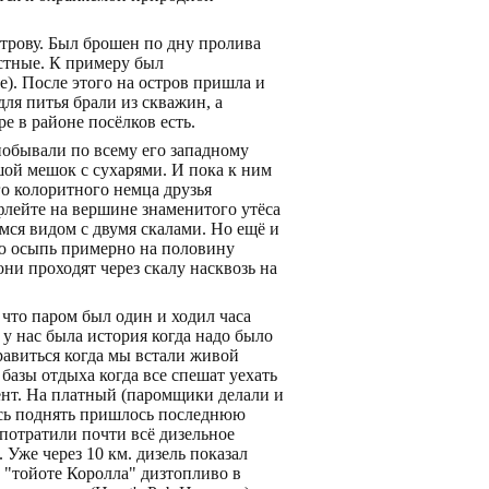
строву. Был брошен по дну пролива
астные. К примеру был
се). После этого на остров пришла и
для питья брали из скважин, а
е в районе посёлков есть.
побывали по всему его западному
ьшой мешок с сухарями. И пока к ним
го колоритного немца друзья
-флейте на вершине знаменитого утёса
мся видом с двумя скалами. Но ещё и
ую осыпь примерно на половину
ни проходят через скалу насквозь на
 что паром был один и ходил часа
у нас была история когда надо было
правиться когда мы встали живой
 базы отдыха когда все спешат уехать
мент. На платный (паромщики делали и
ось поднять пришлось последнюю
 потратили почти всё дизельное
 Уже через 10 км. дизель показал
 "тойоте Королла" дизтопливо в