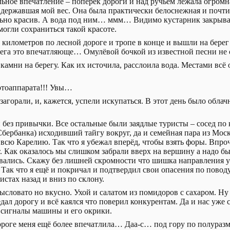
льное впечатление – поперёк дороги и над ручьём лежала огромн
 державшая мой вес. Она была практически белоснежная и почти 
ельно красив. А вода под ним… ммм… Видимо кустарник закрыва
огли сохраниться такой красоте.
 километров по лесной дороге и тропе в конце и вышли на берег
рега это впечатляюще… Омулёвой бочкой из известной песни н
камни на берегу. Как их источила, расслоила вода. Местами всё
отоаппарата!!! Увы…
 загорали, и, кажется, успели искупаться. В этот день было обла
без привычки. Все остальные были заядлые туристы – сосед по 
бербанка) исходивший тайгу вокруг, да и семейная пара из Мо
всю Карелию. Так что я убежал вперёд, чтобы взять форы. Впро
 Как оказалось мы слишком забрали вверх на вершину а надо бы
вались. Скажу без лишней скромности что шишка направления у 
 Так что я ещё и покричал и подтвердил свои опасения по повод
истах назад и вниз по склону.
словато но вкусно. Ухой и салатом из помидоров с сахаром. Ну 
л дорогу и всё каялся что поверил конкурентам. Да и нас уже с
 сигналы машины и его окрики.
ороге меня ещё более впечатлила… Даа-с… под гору по полураз