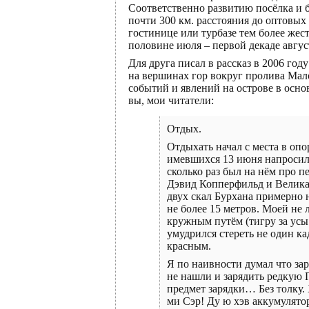
Соответственно развитию посёлка и б
почти 300 км. расстояния до оптовых 
гостинице или турбазе тем более жес
половине июля – первой декаде авгус
Для друга писал в рассказ в 2006 год
на вершинах гор вокруг пролива Мало
событий и явлений на острове в осно
вы, мои читатели:
Отдых.
Отдыхать начал с места в опо
имевшихся 13 июня напросилс
сколько раз был на нём про п
Дэвид Копперфильд и Великая 
двух скал Бурхана примерно 
не более 15 метров. Моей не
кружным путём (тигру за усы
умудрился стереть не один ка
красным.
Я по наивности думал что зар
не нашли и зарядить редкую 
предмет зарядки… Без толку.
ми Сэр! Ду ю хэв аккумулятор