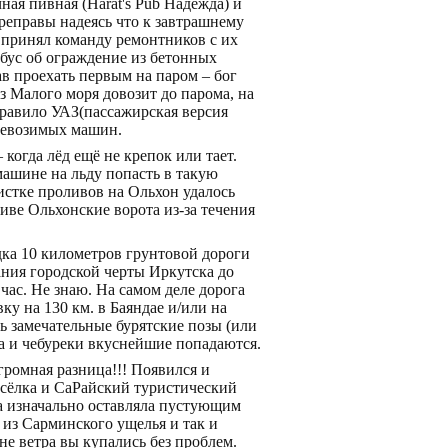
ная пивная (Harat's Pub Надежда) и
реправы надеясь что к завтрашнему
 принял команду ремонтников с их
обус об ограждение из бетонных
ав проехать первым на паром – бог
аз Малого моря довозит до парома, на
правило УАЗ(пассажирская версия
еревозимых машин.
когда лёд ещё не крепок или тает.
машине на льду попасть в такую
истке проливов на Ольхон удалось
иве Ольхонские ворота из-за течения
ядка 10 километров грунтовой дороги
ания городской черты Иркутска до
час. Не знаю. На самом деле дорога
ку на 130 км. в Баяндае и/или на
ть замечательные бурятские позы (или
Да и чебуреки вкуснейшие попадаются.
громная разница!!! Появился и
посёлка и СаРайский туристический
ра изначально оставляла пустующим
из Сарминского ущелья и так и
е ветра вы купались без проблем.