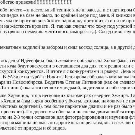
ство привезли!!!!!!!!!!!!!!!!!!!!!!!!!
собо нечего – в настольный теннис я не играю, да и с партнером 
лосипедов на базе не было, по крайней мере под меня. Я книжки 
очь мы не просили хозяйского парнишку протопить а он и не про
ли на жёсткость кровати. Я, так как считал что хожу под угрозой
 нутряного немедикаментозного компресса ;-). Сосед пиво глуш
декватным водилой за забором и снял восход солнца, а в другой 
ять день? Идеей фикс было желание побывать на Хобое (мыс, сев
ти куда будут экскурсии в оставшиеся два дня, то я решил или с
скурсий конкурентов. В итоге я с конкурентами и рванул. День 
. В УАЗике на турбазе Никиты Бенчарова собралась компашка ещ
пара из Новосибирска. Водитель Степан Литвинов (как он смеялс
итвинов) оказался неплохим дядькой, водителем и собеседнико
ьше Харанцов, что в нескольких километрах севернее Хужира. Та
ан-Хушина (там горки особенно у бухты, которые намокнув не 
в местных водителей), тем более паркетные джипы и не раз было
е просохнет). По дороге мы обогнали не спеша двигавшийся втор
было на 2-3 точки остановок для фотографирования и изучения ф
 вторая машина пёрлась по дороге как по рельсам, мы съезжали 
льствие от природы и её видов.