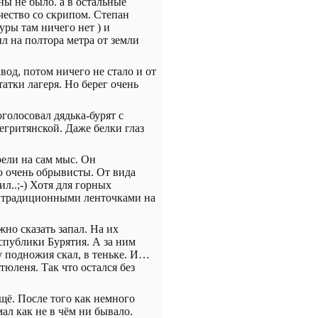
ны не было. а в остальные
чество со скрипом. Степан
уры там ничего нет ) и
л на полтора метра от земли
од, потом ничего не стало и от
атки лагеря. Но берег очень
оголосовал дядька-бурят с
егритянской. Даже белки глаз
ели на сам мыс. Он
го очень обрывисты. От вида
л..;-) Хотя для горных
ее традиционными ленточками на
жно сказать запал. На их
спублики Бурятия. А за ним
 подножия скал, в теньке. И…
тюленя. Так что остался без
щё. После того как немного
л как не в чём ни бывало.