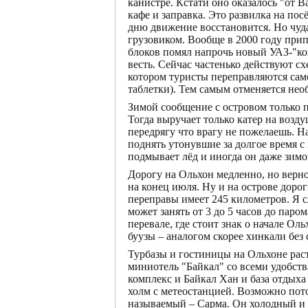
канистре. Кстати оно оказалось "от В
кафе и заправка. Это развилка на по
дню движение восстановится. Но чуда
грузовиком. Вообще в 2000 году прип
блоков помял напрочь новый УАЗ-"коз
весть. Сейчас частенько действуют сх
котором туристы переправляются само
таблетки). Тем самым отменяется нео
Зимой сообщение с островом только по
Тогда выручает только катер на возд
передрягу что врагу не пожелаешь. 
поднять утонувшие за долгое время с
подмывает лёд и иногда он даже зим
Дорогу на Ольхон медленно, но верно
на конец июля. Ну и на острове доро
переправы имеет 245 километров. Я с
может занять от 3 до 5 часов до паро
перевале, где стоит знак о начале Ол
буузы – аналогом скорее хинкали без
Турбазы и гостиницы на Ольхоне раст
миниотель "Байкал" со всеми удобств
комплекс и Байкал Хан и база отдыха
холм с метеостанцией. Возможно пот
называемый – Сарма. Он холодный и м