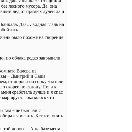
ая ледяная шапка!!! Толщиной
без лесного мусора. Да, она
вший лёд от прямых лучей да и
 Байкала. Даа… водная гладь на
е обойтись…
 очень было похоже на творение
чно, но облака редко закрывали
комнате Валера из
сквы – Дмитрий и Саша
чем, от дороги на горку мы шли
ло скорее по склону. Ноги к
меня сработала лучше и я спас
у маршрута – оказалось что
и там ещё был чай с
обирался искать. Кстати, опять
мытой дороге…А на базе меня