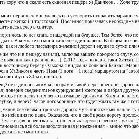
ь сэру что в скале есть сквозная пещера ;-) Данжеон… Холе тру
 моих нервишек мне удалось его уговорить отправить зарядное у
сте с кепкой и толстовкой. Последняя показалась необходима в
ить весь вечер в свитере.
портилось но лёг спать с надеждой на будущее. Тем более, что п
тдыха. В комнате со мной жил ещё один парень. В общем по-сов
ло, как и любого пассажира железной дороги едущего сутки или 
е же что и в пещеру лазили), включая вашего покорного слугу, с
не выяснил как правильно…). (2017 год – по карте таки Хатха). 
 к восточному берегу Ольхона с видом на большой Байкал. Марш
оги УАЗиком а часть 11ым (1 нога + 1 нога) маршрутом на "авто
ых автобусов 80-ых, оценит).
ещё не ездил по таким косогорам и такой перекошенной дороге н
Илья) поверил сведениям конкурирующей конторы и избрал другую
роходят по песку и их легко размывает дождями. Хотя и не наст
убке, и через 5 часов договорились что будет ждать там же с го
 уклон безо всякой тропы и дороги. Чуть попозже мы нашли ту д
 по ней вниз по пади. Оказалось что в своё время дорогу прол
 Отчасти для перевозки заготовленных кормов с лесных лужков. 
тановилась всё более заболоченная и неезженная – видно что заб
 доехать не смог никто.