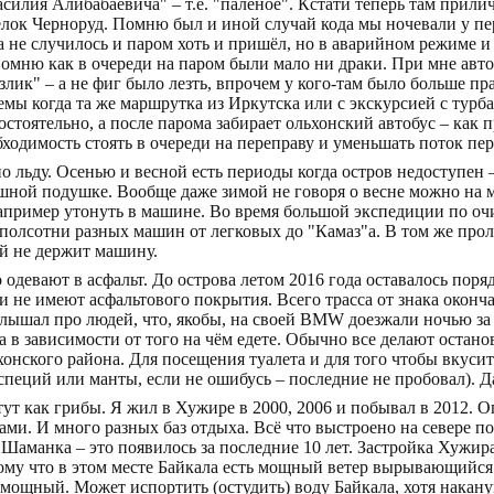
асилия Алибабаевича" – т.е. "палёное". Кстати теперь там прилич
сёлок Черноруд. Помню был и иной случай кода мы ночевали у пе
 не случилось и паром хоть и пришёл, но в аварийном режиме и
омню как в очереди на паром были мало ни драки. При мне авт
лик" – а не фиг было лезть, впрочем у кого-там было больше пр
емы когда та же маршрутка из Иркутска или с экскурсией с турб
стоятельно, а после парома забирает ольхонский автобус – как 
бходимость стоять в очереди на переправу и уменьшать поток п
 льду. Осенью и весной есть периоды когда остров недоступен – 
ушной подушке. Вообще даже зимой не говоря о весне можно на 
Например утонуть в машине. Во время большой экспедиции по оч
 полсотни разных машин от легковых до "Камаз"а. В том же прол
ой не держит машину.
 одевают в асфальт. До острова летом 2016 года оставалось пор
ги не имеют асфальтового покрытия. Всего трасса от знака оконч
лышал про людей, что, якобы, на своей BMW доезжали ночью за 
ма в зависимости от того на чём едете. Обычно все делают останов
ьхонского района. Для посещения туалета и для того чтобы вкуси
 специй или манты, если не ошибусь – последние не пробовал). 
ут как грибы. Я жил в Хужире в 2000, 2006 и побывал в 2012. О
ами. И много разных баз отдыха. Всё что выстроено на севере 
 Шаманка – это появилось за последние 10 лет. Застройка Хужи
ому что в этом месте Байкала есть мощный ветер вырывающийся 
ощный. Может испортить (остудить) воду Байкала, хотя наканун