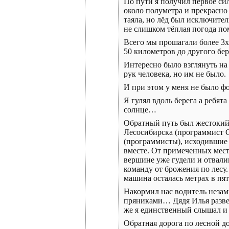
По пути я получил первое си
около полуметра и прекрасно
таяла, но лёд был исключит
не слишком тёплая погода пом
Всего мы прошагали более 3х
50 километров до другого бе
Интересно было взглянуть на 
рук человека, но им не было.
И при этом у меня не было ф
Я гулял вдоль берега а ребята
солнце…
Обратный путь был жестокий 
Лесосибирска (программист С
(программисты), исходившие 
вместе. От примеченных мест.
вершине уже гудели и отвали
команду от брожения по лесу.
машина осталась метрах в пят
Накормил нас водитель незамы
пряниками… Дядя Илья разведа
же я единственный слышал и
Обратная дорога по лесной д