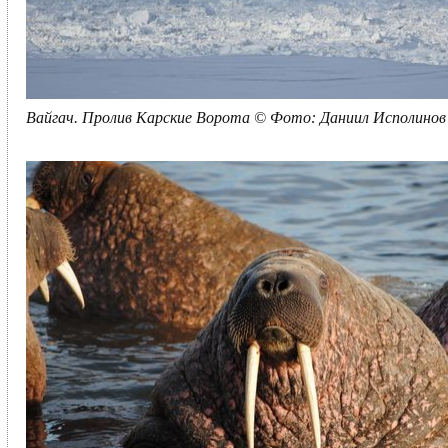
Вайгач. Пролив Карские Ворота © Фото: Даниил Исполинов