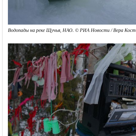
Водопады на реке Щучья, НАО. © РИА Новости / Вера Кос