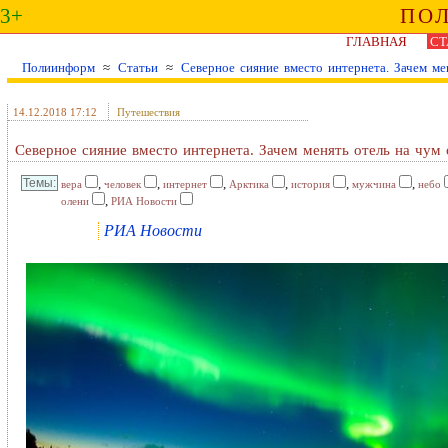
3+
ПО
ГЛАВНАЯ
СТ
Полиинформ
≈
Статьи
≈
Северное сияние вместо интернета. Зачем ме
14.12.2018 17:12
Путешествия
Северное сияние вместо интернета. Зачем менять отель на чум
,
,
,
,
,
,
вера
человек
интернет
Арктика
история
мужчина
небо
,
олени
РИА Новости
РИА Новости