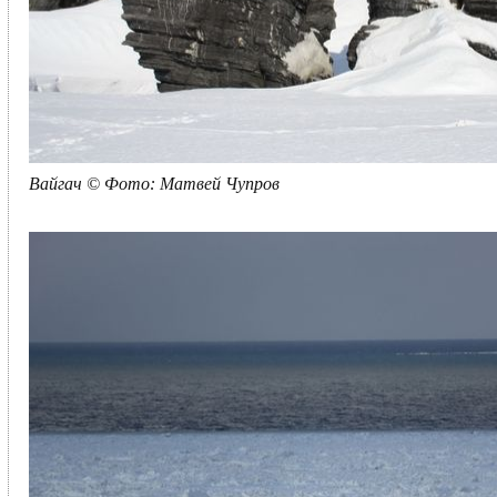
Вайгач © Фото: Матвей Чупров