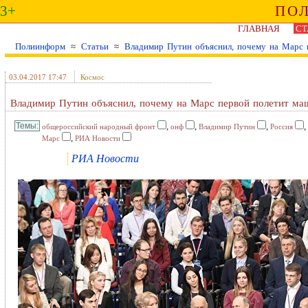
3+
ПО
ГЛАВНАЯ
СТ
Полиинформ
≈
Статьи
≈
Владимир Путин объяснил, почему на Марс 
03.04.2017 17:47
Космос
Владимир Путин объяснил, почему на Марс первой полетит ма
,
,
,
,
общероссийский народный фронт
онф
Владимир Путин
Россия
,
Марс
РИА Новости
РИА Новости