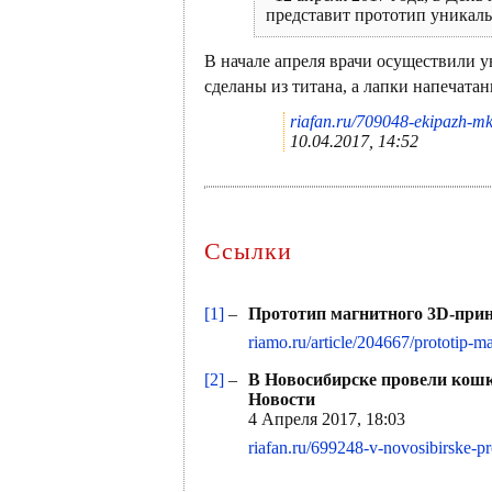
представит прототип уникаль
В начале апреля врачи осуществили 
сделаны из титана, а лапки напечатан
riafan.ru/709048-ekipazh-mk
10.04.2017, 14:52
Ссылки
[1]
–
Прототип магнитного 3D‑прин
riamo.ru/article/204667/prototip-
[2]
–
В Новосибирске провели кошк
Новости
4 Апреля 2017, 18:03
riafan.ru/699248-v-novosibirske-p