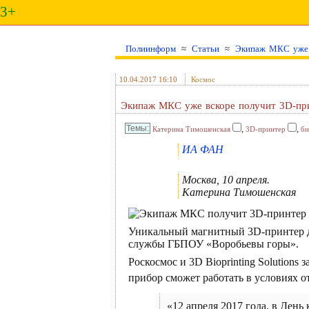
3+
Полиинформ
≈
Статьи
≈
Экипаж МКС уже в
10.04.2017 16:10
Космос
Экипаж МКС уже вскоре получит 3D-при
,
,
Катерина Тимошенская
3D-принтер
би
ИА ФАН
Москва, 10 апреля.
Катерина Тимошенская
Уникальный магнитный 3D-принтер дл
службы ГБПОУ «Воробьевы горы».
Роскосмос и 3D Bioprinting Solutio
прибор сможет работать в условиях 
«12 апреля 2017 года, в День