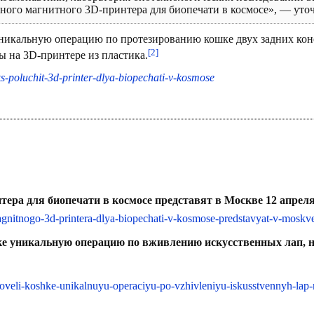
ного магнитного 3D-принтера для биопечати в космосе», — уто
уникальную операцию по протезированию кошке двух задних кон
[2]
ы на 3D-принтере из пластика.
s-poluchit-3d-printer-dlya-biopechati-v-kosmose
тера для биопечати в космосе представят в Москве 12 апре
magnitnogo-3d-printera-dlya-biopechati-v-kosmose-predstavyat-v-moskve
е уникальную операцию по вживлению искусственных лап, н
roveli-koshke-unikalnuyu-operaciyu-po-vzhivleniyu-iskusstvennyh-lap