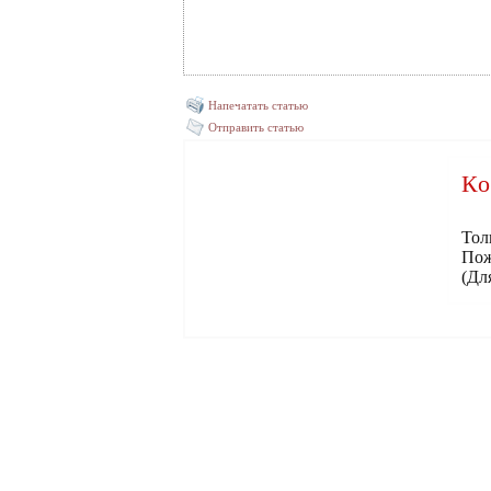
Напечатать статью
Отправить статью
Ко
Тол
Пож
(Дл