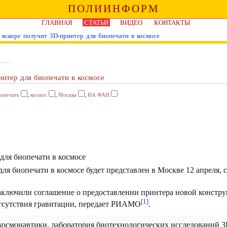
ПОЛИИНФОРМ
ГЛАВНАЯ
СТАТЬИ
ВИДЕО
КОНТАКТЫ
скоре получит 3D-принтер для биопечати в космосе
нтер для биопечати в космосе
,
,
,
опечать
космос
Москва
ИА ФАН
я биопечати в космосе будет представлен в Москве 12 апреля, 
ns заключили соглашение о предоставлении принтера новой конс
[1]
отсутствия гравитации, передает РИАМО
.
 космонавтики, лаборатория биотехнологических исследований 3D 