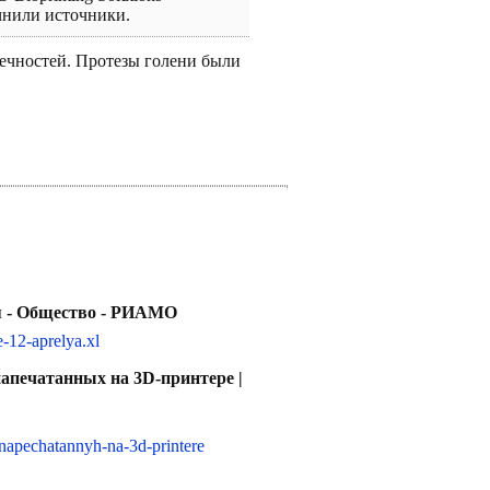
чнили источники.
ечностей. Протезы голени были
ля - Общество - РИАМО
-12-aprelya.xl
апечатанных на 3D-принтере |
-napechatannyh-na-3d-printere