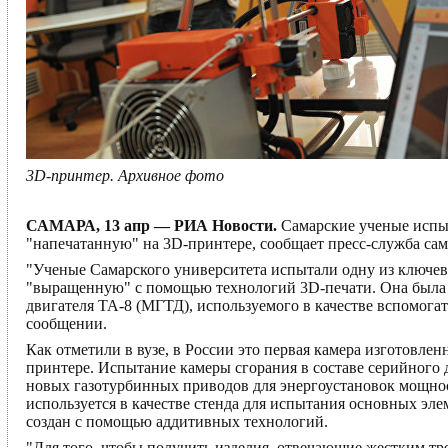
3D-принтер. Архивное фото
САМАРА, 13 апр — РИА Новости.
Самарские ученые испыт
"напечатанную" на 3D-принтере, сообщает пресс-служба сам
"Ученые Самарского университета испытали одну из ключевы
"выращенную" с помощью технологий 3D-печати. Она была у
двигателя ТА-8 (МГТД), используемого в качестве вспомога
сообщении.
Как отметили в вузе, в России это первая камера изготовле
принтере. Испытание камеры сгорания в составе серийного 
новых газотурбинных приводов для энергоустановок мощнос
используется в качестве стенда для испытания основных эле
создан с помощью аддитивных технологий.
"Для того, чтобы получить изделия, отвечающие жестким т