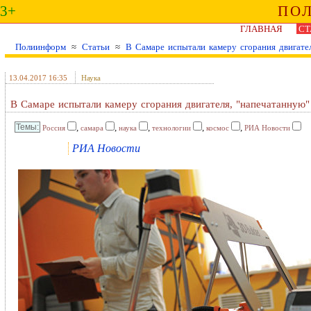
3+
ПО
ГЛАВНАЯ
СТ
Полиинформ
≈
Статьи
≈
В Самаре испытали камеру сгорания двигате
13.04.2017 16:35
Наука
В Самаре испытали камеру сгорания двигателя, "напечатанную"
,
,
,
,
,
Россия
самара
наука
технологии
космос
РИА Новости
РИА Новости