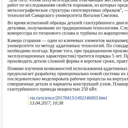
работ по исследованиям свойств порошков, из которых пред
металлографические структуры синтезируемых образцов", —
технологий Самарского университета Виталия Смелова.
Во время испытаний образцы деталей газотурбинного двигат
деталями, получаемыми по традиционным технологиям. Сл
компрессора из титанового сплава и турбины из жаропрочно
Камера сгорания — один из ключевых элементов малоразмер
университете по методу аддитивных технологий. По станда
необходимо полгода. Кроме того, при традиционном произв
эксплуатационных характеристик) тратится порядка 5 лет. 
производить детали сложной формы в короткие сроки, практ
Помимо изучения возможностей использования аддитивных 
предполагает разработку принципиально новой системы их 
последовательно моделировать рабочие процессы на виртуал
совершенные детали и варианты конструкций узлов. Планиру
газотурбинного привода мощностью 250 кВт.
ria.ru/science/20170413/1492146003.html
13.04.2017, 10:38