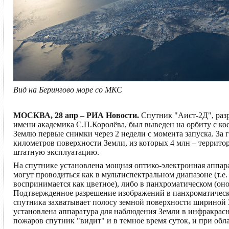
Вид на Берингово море со МКС
МОСКВА, 28 апр – РИА Новости.
Спутник "Аист-2Д", раз
имени академика С.П.Королёва, был выведен на орбиту с ко
Землю первые снимки через 2 недели с момента запуска. За
километров поверхности Земли, из которых 4 млн – территори
штатную эксплуатацию.
На спутнике установлена мощная оптико-электронная аппар
могут проводиться как в мультиспектральном диапазоне (т.е
воспринимается как цветное), либо в панхроматическом (оно
Подтвержденное разрешение изображений в панхроматическом
спутника захватывает полосу земной поверхности шириной 3
установлена аппаратура для наблюдения Земли в инфракрасн
пожаров спутник "видит" и в темное время суток, и при обл