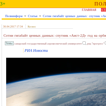
3+
ПО
ГЛАВНАЯ
СТ
Полиинформ
≈
Статьи
≈
Сотни гигабайт ценных данных: спутник «Аи
30.04.2017 17:34
Космос
Сотни гигабайт ценных данных: спутник «Аист-2Д» год на орб
,
самарский государственный аэрокосмический университет
ркц "прогресс"
РИА Новости