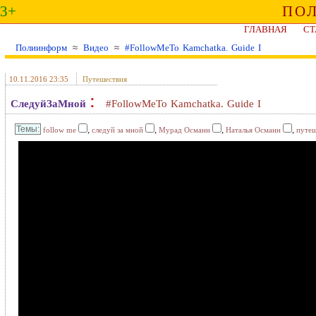
3+
ПО
ГЛАВНАЯ
СТ
Полиинформ
≈
Видео
≈
#FollowMeTo Kamchatka. Guide I
10.11.2016 23:35
Путешествия
:
СледуйЗаМной
#FollowMeTo Kamchatka. Guide I
,
,
,
,
follow me
следуй за мной
Мурад Османн
Наталья Османн
путеш