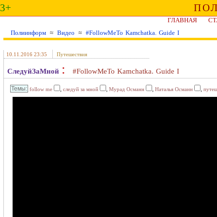
3+
ПО
ГЛАВНАЯ
СТ
Полиинформ
≈
Видео
≈
#FollowMeTo Kamchatka. Guide I
10.11.2016 23:35
Путешествия
:
СледуйЗаМной
#FollowMeTo Kamchatka. Guide I
,
,
,
,
follow me
следуй за мной
Мурад Османн
Наталья Османн
путеш