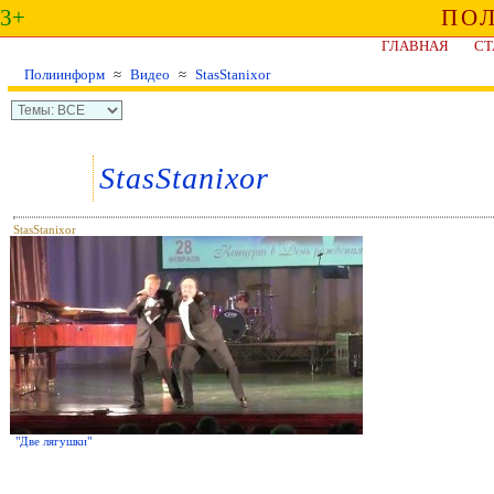
3+
ПО
ГЛАВНАЯ
СТ
Полиинформ
≈
Видео
≈
StasStanixor
StasStanixor
StasStanixor
"Две лягушки"