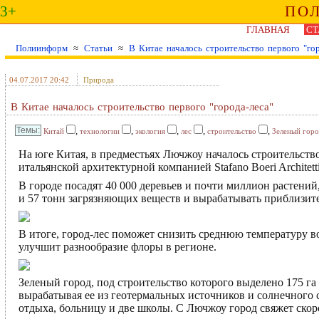
3+
ПО
ГЛАВНАЯ
СТ
Полиинформ
≈
Статьи
≈
В Китае началось строительство первого "гор
04.07.2017 20:42
Природа
В Китае началось строительство первого "города-леса"
,
,
,
,
,
Китай
технологии
экология
лес
строительство
Зеленый гор
На юге Китая, в предместьях Лючжоу началось строительство
итальянской архитектурной компанией Stafano Boeri Architetti
В городе посадят 40 000 деревьев и почти миллион растений
и 57 тонн загрязняющих веществ и вырабатывать приблизите
В итоге, город-лес поможет снизить среднюю температуру во
улучшит разнообразие флоры в регионе.
Зеленый город, под строительство которого выделено 175 га 
вырабатывая ее из геотермальных источников и солнечного 
отдыха, больницу и две школы. С Лючжоу город свяжет скор