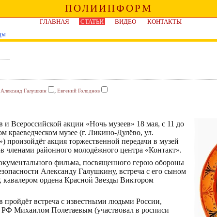
ПОЛИИНФОРМ
ГЛАВНАЯ
СТАТЬИ
ВИДЕО
КОНТАКТЫ
ды
,
,
Александ Галушкин
Евгений Голоднов
и Всероссийской акции «Ночь музеев» 18 мая, с 11 до
м краеведческом музее (г. Ликино-Дулёво, ул.
т») произойдёт акция торжественной передачи в музей
в членами районного молодёжного центра «Контакт».
документального фильма, посвященного герою обороны
езопасности Александу Галушкину, встреча с его сыном
 кавалером ордена Красной Звезды Виктором
 пройдёт встреча с известными людьми России,
 РФ Михаилом Полетаевым (участвовал в росписи