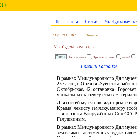
3+
Полиинформ
≈
Статьи
≈
Мы будем вам ра
11.05.2017 16:15
Общество
Мы будем вам рады
,
,
Ночь музеев
Орехово-Зуево
музей
Евгений Голоднов
В рамках Международного Дня музеев 
23 часов, в Орехово-Зуевском районно
Октябрьская, 42; остановка «Горсове
уникальных краеведческих материало
Для гостей музея покажут премьеру 
Крыма, чекисту-земляку, майору госб
– ветераном Вооружённых Сил СССР,
Галушкиным.
В рамках Международного Дня музеев
земляками: заслуженным художником