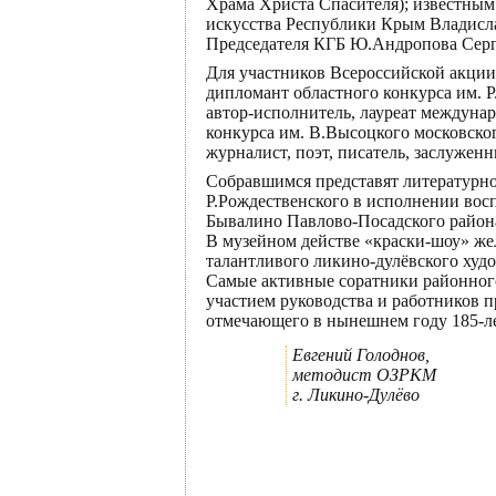
Храма Христа Спасителя); известным
искусства Республики Крым Владисл
Председателя КГБ Ю.Андропова Сер
Для участников Всероссийской акции
дипломант областного конкурса им. 
автор-исполнитель, лауреат междуна
конкурса им. В.Высоцкого московског
журналист, поэт, писатель, заслужен
Собравшимся представят литературн
Р.Рождественского в исполнении вос
Бывалино Павлово-Посадского район
В музейном действе «краски-шоу» же
талантливого ликино-дулёвского худ
Самые активные соратники районного 
участием руководства и работников 
отмечающего в нынешнем году 185-ле
Евгений Голоднов,
методист ОЗРКМ
г. Ликино-Дулёво