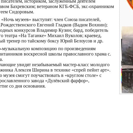
 писателем, историком, заслуженным деятелем
авом Бахревским; ветераном КГБ-ФСБ, экс-охранником
геем Сидоровым.
 «Ночь музеев» выступят: член Союза писателей,
Р.Рождественского Евгений Гладков (Вадим Вохнин);
родных конкурсов Владимир Кузин; бард, победитель
о театра «На Таганке» Михаил Вуколов; краевед,
ный тренер по тайскому боксу Юрий Белоусов и др.
о-музыкальную композицию по произведениям
питанников воскресной школы православного храма с.
а.
лающие увидят незабываемый мастер-класс молодого
ожника Алексея Ширина в технике «спрей пейнт арт».
музея смогут поучаствовать в «круглом столе» с
прославленного завода «Дулёвский фарфор»,
тие со дня основания.