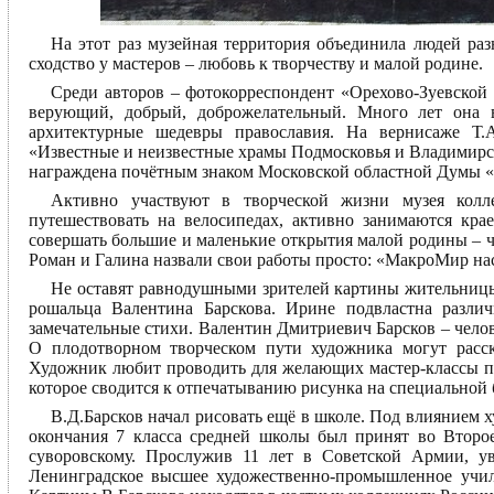
На этот раз музейная территория объединила людей ра
сходство у мастеров – любовь к творчеству и малой родине.
Среди авторов – фотокорреспондент «Орехово-Зуевской 
верующий, добрый, доброжелательный. Много лет она в
архитектурные шедевры православия. На вернисаже Т.А
«Известные и неизвестные храмы Подмосковья и Владимирск
награждена почётным знаком Московской областной Думы «З
Активно участвуют в творческой жизни музея кол
путешествовать на велосипедах, активно занимаются кра
совершать большие и маленькие открытия малой родины – ч
Роман и Галина назвали свои работы просто: «МакроМир н
Не оставят равнодушными зрителей картины жительниц
рошальца Валентина Барскова. Ирине подвластна разли
замечательные стихи. Валентин Дмитриевич Барсков – чело
О плодотворном творческом пути художника могут расск
Художник любит проводить для желающих мастер-классы по
которое сводится к отпечатыванию рисунка на специальной 
В.Д.Барсков начал рисовать ещё в школе. Под влиянием 
окончания 7 класса средней школы был принят во Второе
суворовскому. Прослужив 11 лет в Советской Армии, у
Ленинградское высшее художественно-промышленное учи