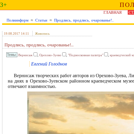
3+
ПО
ГЛАВНАЯ
СТ
Полиинформ
≈
Статьи
≈
Продлись, продлись, очарованье!..
19.08.2017 14:11
Живопись
Продлись, продлись, очарованье!..
,
,
,
Вернисаж
Орехово-Зуево
"Подмосковная палитра"
краеведческий м
Евгений Голоднов
Вернисаж творческих работ авторов из Орехово-Зуева, Л
на днях в Орехово-Зуевском районном краеведческом музее
отвечают взаимностью.