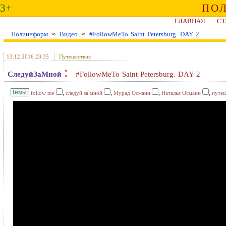
3+
ПО
ГЛАВНАЯ
СТ
Полиинформ
≈
Видео
≈
#FollowMeTo Saint Petersburg. DAY 2
13.12.2016 23:35
Путешествия
:
СледуйЗаМной
#FollowMeTo Saint Petersburg. DAY 2
,
,
,
,
follow me
следуй за мной
Мурад Османн
Наталья Османн
путеш