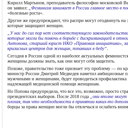
Кирилл Мартынов, преподаватель философии московской Выс
он заявил:
„Феминизм занимает в России главное место в по
«болезнью роста».
Другие же предупреждают, что распри могут отодвинуть на з
которые защищают женщин.
„У нас до сих пор нет соответствующего законодательства
которые могли бы помочь в борьбе с дискриминацией в отно
Антонова, старший юрист НКО «Правовая инициатива», за
кризисных центров для женщин, попавших в беду“
.
Сегодня в России одной из наиболее актуальных феминистск
женщины должны знать, как они могут себя защитить.
Похоже, правительство тоже признает эту проблему — по к
министр России Дмитрий Медведев наметил амбициозные пла
мужчинами и женщинами, будет проводиться профилактика 
надлежащей медицинской помощи женщинам.
Но Попова предупредила, что все это, возможно, просто ст
президентских выборов. После 2018 года
„они вполне могут
плохая, так что необходимости в принятии каких-то допол
борцы за права женщин могли бы отвлечься и ослабить вним