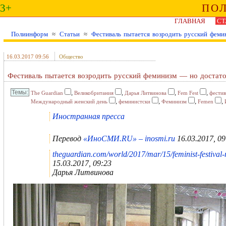
3+
ПО
ГЛАВНАЯ
СТ
Полиинформ
≈
Статьи
≈
Фестиваль пытается возродить русский феми
16.03.2017 09:56
Общество
Фестиваль пытается возродить русский феминизм — но достато
,
,
,
,
The Guardian
Великобритания
Дарья Литвинова
Fem Fest
фестив
,
,
,
,
Международный женский день
феминистски
Феминизм
Femen
Иностранная пресса
Перевод
«ИноСМИ.RU» – inosmi.ru
16.03.2017, 09
theguardian.com/world/2017/mar/15/feminist-festival
15.03.2017, 09:23
Дарья Литвинова