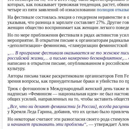
которых, как показывает тревожная тенденция, растет, обви
четыре из пяти заявлений об изнасиловании
полиция отказы
На фестивале состоялась лекция о гендерном неравенстве в 
указывая, что разница в зарплате составляет 27%. Другие г
женщин общество воспринимает как женщин легкого поведе
Но по мере приближения фестиваля в рядах активистов усил
мероприятие. В открытом письме к организаторам радикаль
«деполитизации» феминизма, «гламуризации феминистской п
„… В программе фестиваля оказывается не то женское пис
российской жизни,… а письмо намеренно бесконфликтное,…
написано в открытом письме, опубликованном в российском 
культуру.
Авторы письма также раскритиковали организаторов Fem Fest
зрения вопросы, как принудительные браки и убийства по п
Трюк с фотошопом в Международный женский день также вызв
надписью «Феминизм — национальная идея» не был настоящ
общих усилий, направленных на то, чтобы заставить общест
„Все, что ни делают феминистки [в России], всегда расцен
у Кремля Леда Гарина, добавив, что их целью было привлеч
Но некоторые считают эти разногласия своего рода стимуло
и начинает признавать эти проблемы“
, — утверждает Ален