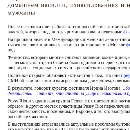
домашнем насилии, изнасилованиях и н
мужчины
После нескольких лет работы в тени российские активисты
властей, которые недавно декриминализовали некоторые
фо
На прошлой неделе в Международный женский день сотни ак
тысячи человек приняли участие в проходившем в Москве
ф
рода.
Феминизм, который многие считают западной концепцией, 
— несмотря на то, что Советы были одними из первых, кто 
шельмуют в социальных сетях и в российских государстве
Политики открыто обвиняют активистов в том, что они
пре
СМИ объявили феминизм агрессивным движением, навязыв
В результате, говорит куратор фестиваля Ирина Изотова,
„бо
феминистки — это те, кто стоит на улице с плакатами и
Pussy Riot и украинская группа Femen с их протестной так
образом, в других местах (участницы Pussy Riot переключил
свою деятельность, в основном, в Европе), а те, кто высту
российских женщин.
В выступлениях затрагивались актуальные проблемы бытового
это несмотря на то, что в 2015 году было зарегистрировано 