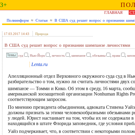
3+
ПО
ГЛАВНАЯ
СТ
Полиинформ
≈
Статьи
≈
В США суд решит вопрос о признании шимп
17.03.2017 14:43
Природа
В США суд решит вопрос о признании шимпанзе личностями
,
,
,
,
,
,
суд
Нью-Йорк
личность
шимпанзе
обезьяны
права
запов
Lenta.ru
Апелляционный отдел Верховного окружного суда суд в Нь
разбирательство о том, нужно ли считать личностями двух с
шимпанзе — Томми и Кико. Об этом в среду, 16 марта, сооб
американской зоозащитной организации Nonhuman Rights Pro
соответствующим запросом.
По мнению президента объединения, адвоката Стивена Уайз
должны признать за этими человекообразными обезьянами ряд
у людей. Юрист настаивает на том, чтобы их не содержали в
находящийся в штате Флорида заповедник, где условия при
Уайз подчеркивает, что, в соответствии с некоторыми поло