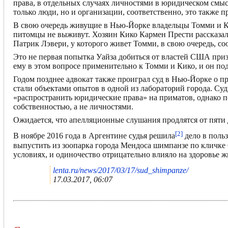
права, в отдельных случаях личностями в юридическом смы
только люди, но и организации, соответственно, это также 
В свою очередь живущие в Нью-Йорке владельцы Томми и Кик
питомцы не выживут. Хозяин Кико Кармен Прести рассказал,
Патрик Лэвери, у которого живет Томми, в свою очередь, со
Это не первая попытка Уайза добиться от властей США при
ему в этом вопросе применительно к Томми и Кико, и он по
Годом позднее адвокат также проиграл суд в Нью-Йорке о п
стали объектами опытов в одной из лабораторий города. Суд
«распространить юридические права» на приматов, однако п
собственностью, а не личностями.
Ожидается, что апелляционные слушания продлятся от пяти 
[2]
В ноябре 2016 года в Аргентине судья решила
дело в поль
выпустить из зоопарка города Мендоса шимпанзе по кличке 
условиях, и одиночество отрицательно влияло на здоровье ж
lenta.ru/news/2017/03/17/sud_shimpanze/
17.03.2017, 06:07