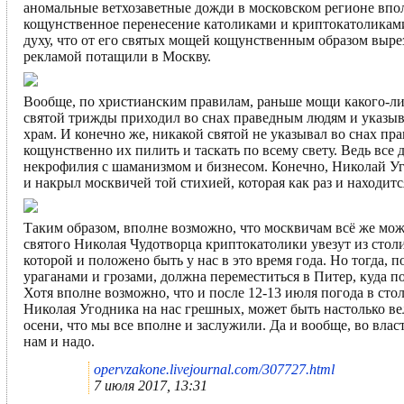
аномальные ветхозаветные дожди в московском регионе впол
кощунственное перенесение католиками и криптокатоликам
духу, что от его святых мощей кощунственным образом выреза
рекламой потащили в Москву.
Вообще, по христианским правилам, раньше мощи какого-либо
святой трижды приходил во снах праведным людям и указыва
храм. И конечно же, никакой святой не указывал во снах пра
кощунственно их пилить и таскать по всему свету. Ведь все
некрофилия с шаманизмом и бизнесом. Конечно, Николай Уго
и накрыл москвичей той стихией, которая как раз и находит
Таким образом, вполне возможно, что москвичам всё же можн
святого Николая Чудотворца криптокатолики увезут из столи
которой и положено быть у нас в это время года. Но тогда, 
ураганами и грозами, должна переместиться в Питер, куда 
Хотя вполне возможно, что и после 12-13 июля погода в сто
Николая Угодника на нас грешных, может быть настолько в
осени, что мы все вполне и заслужили. Да и вообще, во вла
нам и надо.
opervzakone.livejournal.com/307727.html
7 июля 2017, 13:31