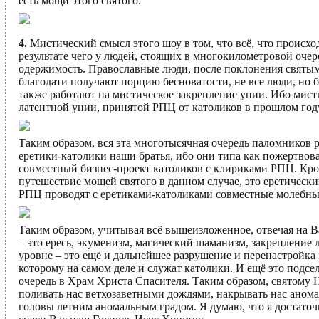
есть мощи этого святого.
4.
Мистический смысл этого шоу в том, что всё, что происхо
результате чего у людей, стоящих в многокилометровой оче
одержимость. Православные люди, после поклонения святым 
благодати получают порцию бесноватости, не все люди, но 
также работают на мистическое закрепление унии. Ибо мисти
латентной унии, принятой РПЦ от католиков в прошлом году 
Таким образом, вся эта многотысячная очередь паломников 
еретики-католики наши братья, ибо они типа как пожертвова
совместный бизнес-проект католиков с клириками РПЦ. Кром
путешествие мощей святого в данном случае, это еретически
РПЦ проводят с еретиками-католиками совместные молебны,
Таким образом, учитывая всё вышеизложенное, отвечая на 
– это ересь, экуменизм, магический шаманизм, закрепление
уровне – это ещё и дальнейшее разрушение и перенастройка 
которому на самом деле и служат католики. И ещё это под
очередь в Храм Христа Спасителя. Таким образом, святому 
поливать нас ветхозаветными дождями, накрывать нас аном
головы летним аномальным градом. Я думаю, что я достато