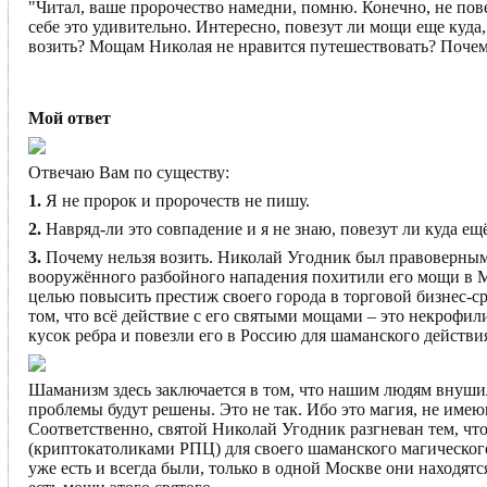
"Читал, ваше пророчество намедни, помню. Конечно, не пове
себе это удивительно. Интересно, повезут ли мощи еще куд
возить? Мощам Николая не нравится путешествовать? Почем
Мой ответ
Отвечаю Вам по существу:
1.
Я не пророк и пророчеств не пишу.
2.
Навряд-ли это совпадение и я не знаю, повезут ли куда ещ
3.
Почему нельзя возить. Николай Угодник был правоверным 
вооружённого разбойного нападения похитили его мощи в М
целью повысить престиж своего города в торговой бизнес-сре
том, что всё действие с его святыми мощами – это некрофи
кусок ребра и повезли его в Россию для шаманского действия
Шаманизм здесь заключается в том, что нашим людям внушил
проблемы будут решены. Это не так. Ибо это магия, не име
Соответственно, святой Николай Угодник разгневан тем, чт
(криптокатоликами РПЦ) для своего шаманского магического
уже есть и всегда были, только в одной Москве они находятся