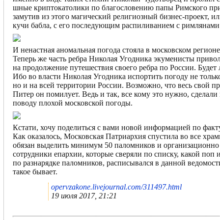
шные криптокатолики по благословению папы Римского прит
замутив из этого магический религиозный бизнес-проект, 
кучи бабла, с его последующим распиливанием с римлянами
И ненастная аномальная погода стояла в московском регионе
Теперь же часть ребра Николая Угодника экуменисты привол
на продолжение путешествия своего ребра по России. Будет л
Ибо во власти Николая Угодника испортить погоду не только
но и на всей территории России. Возможно, что весь свой 
Питер он помилует. Ведь и так, все кому это нужно, сдела
поводу плохой московской погоды.
Кстати, хочу поделиться с вами новой информацией по фак
Как оказалось, Московская Патриархия спустила во все хра
обязан выделить минимум 50 паломников и организационно 
сотрудники епархии, которые сверяли по списку, какой поп 
по разнарядке паломников, расписывался в данной ведомости
такое бывает.
opervzakone.livejournal.com/311497.html
19 июля 2017, 21:21