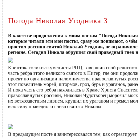
Погода Николая Угодника 3
В качестве продолжения к моим постам "Погода Николая 
которые читали эти мои посты, сразу же понимают, о чём и
простил россиян святой Николай Угодник, не ограничилс
регионе. Сегодня Никола обрушил свой праведный гнев н
Криптокатолики-экуменисты РПЦ, завершив свой религиоз
часть ребра этого великого святого в Питер, где они прод
проект по организации паломничества православнутых росс
этот повелитель морей, штормов, гроз, бурь и ураганов, ра
И пока часть его ребра находилась в Храме Христа Спасител
православнутых россиян, Николай Чудотворец морозил мос
их ветхозаветным ливнем, крушил их ураганом и гремел мол
всю силу праведного гнева святого Николы.
В предыдущем посте я заинтересовался тем, как отреагирует 