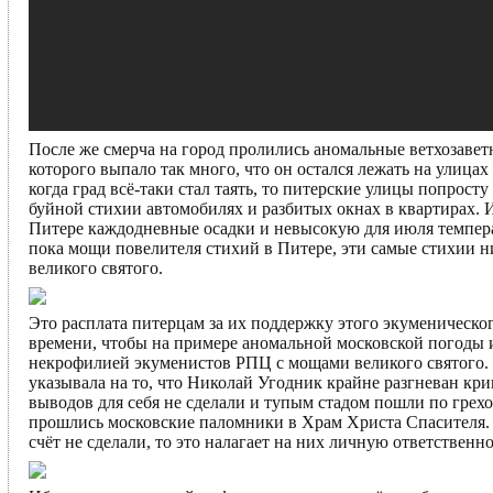
После же смерча на город пролились аномальные ветхозавет
которого выпало так много, что он остался лежать на улицах
когда град всё-таки стал таять, то питерские улицы попрос
буйной стихии автомобилях и разбитых окнах в квартирах. И
Питере каждодневные осадки и невысокую для июля температ
пока мощи повелителя стихий в Питере, эти самые стихии ни
великого святого.
Это расплата питерцам за их поддержку этого экуменическо
времени, чтобы на примере аномальной московской погоды 
некрофилией экуменистов РПЦ с мощами великого святого. 
указывала на то, что Николай Угодник крайне разгневан к
выводов для себя не сделали и тупым стадом пошли по грех
прошлись московские паломники в Храм Христа Спасителя.
счёт не сделали, то это налагает на них личную ответственно