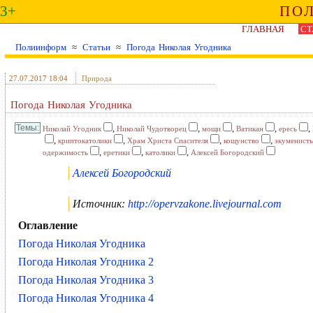
3+
ПО
ГЛАВНАЯ
СТ
Полиинформ
≈
Статьи
≈
Погода Николая Угодника
27.07.2017 18:04
Природа
Погода Николая Угодника
,
,
,
,
,
Николай Угодник
Николай Чудотворец
мощи
Ватикан
ересь
,
,
,
,
криптокатолики
Храм Христа Спасителя
кощунство
экуменист
,
,
,
одержимость
еретики
католики
Алексей Богородский
Алексей Богородский
Источник:
http://opervzakone.livejournal.com
Оглавление
Погода Николая Угодника
Погода Николая Угодника 2
Погода Николая Угодника 3
Погода Николая Угодника 4