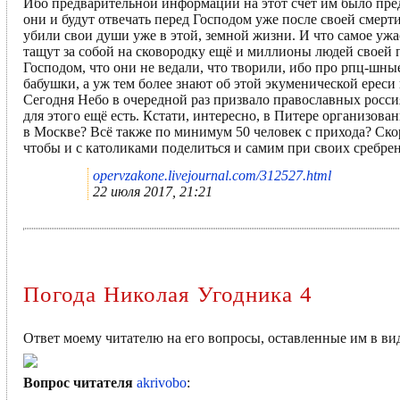
Ибо предварительной информации на этот счёт им было пред
они и будут отвечать перед Господом уже после своей смерт
убили свои души уже в этой, земной жизни. И что самое ужас
тащут за собой на сковородку ещё и миллионы людей своей 
Господом, что они не ведали, что творили, ибо про рпц-шны
бабушки, а уж тем более знают об этой экуменической ереси
Сегодня Небо в очередной раз призвало православных росс
для этого ещё есть. Кстати, интересно, в Питере организов
в Москве? Всё также по минимум 50 человек с прихода? Скоре
чтобы и с католиками поделиться и самим при своих сребрен
opervzakone.livejournal.com/312527.html
22 июля 2017, 21:21
Погода Николая Угодника 4
Ответ моему читателю на его вопросы, оставленные им в ви
Вопрос читателя
akrivobo
: