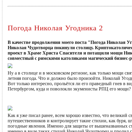
Погода Николая Угодника 2
В качестве продолжения моего поста "Погода Николая Уг
Николая Чудотворца покинули столицу. Криптокатоличе
проект в Храме Христа Спасителя и потащили мощи Нико
совместный с римскими католиками магический бизнес-р
Ну а в столице и в московском регионе, как только мощи свя
летняя погода. Что и должно было произойти. Николай Угод
Вот только интересно, прольётся ли его праведный гнев в ви
Петербургом, куда и поволокли экуменисты РПЦ его мощи? П
Как я уже писал ранее, всем хорошо известно, что великий 
путешественников и контролирует такие стихии, как буря, ш
погодные явления. Именно для защиты от вышеназванных с
именно в виде таких стихий Николай Чудотворец и пролил 