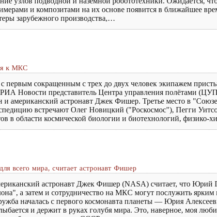
ение узлов подводной и наземной робототехники. Ожидается, ч
мерами и композитами на их основе появится в ближайшее врем
теры зарубежного производства,…
ся к МКС
с первым сокращенным с трех до двух человек экипажем прист
РИА Новости представитель Центра управления полётами (ЦУП).
и американский астронавт Джек Фишер. Третье место в "Союзе
спедицию встречают Олег Новицкий ("Роскосмос"), Пегги Уитс
ов в области космической биологии и биотехнологий, физико-х
для всего мира, считает астронавт Фишер
ериканский астронавт Джек Фишер (NASA) считает, что Юрий 
она", а затем и сотрудничество на МКС могут послужить ярки
Дружба началась с первого космонавта планеты — Юрия Алексеев
ыбается и держит в руках голубя мира. Это, наверное, моя люб