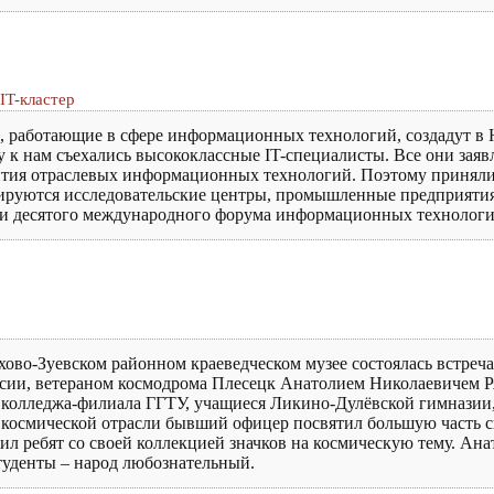
IT-кластер
, работающие в сфере информационных технологий, создадут в 
у к нам съехались высококлассные IT-специалисты. Все они зая
ития отраслевых информационных технологий. Поэтому приняли
трируются исследовательские центры, промышленные предприятия
ии десятого международного форума информационных техноло
ехово-Зуевском районном краеведческом музее состоялась встреч
сии, ветераном космодрома Плесецк Анатолием Николаевичем Р
 колледжа-филиала ГГТУ, учащиеся Ликино-Дулёвской гимназии
й космической отрасли бывший офицер посвятил большую часть с
ил ребят со своей коллекцией значков на космическую тему. Ан
туденты – народ любознательный.