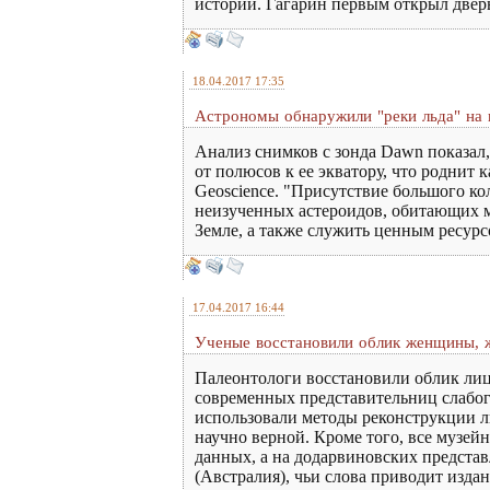
истории. Гагарин первым открыл дверь 
18.04.2017 17:35
Астрономы обнаружили "реки льда" на
Анализ снимков с зонда Dawn показал,
от полюсов к ее экватору, что роднит 
Geoscience. "Присутствие большого кол
неизученных астероидов, обитающих ме
Земле, а также служить ценным ресурс
17.04.2017 16:44
Ученые восстановили облик женщины, ж
Палеонтологи восстановили облик лиц
современных представительниц слабого
использовали методы реконструкции ли
научно верной. Кроме того, все музе
данных, а на додарвиновских представ
(Австралия), чьи слова приводит издан