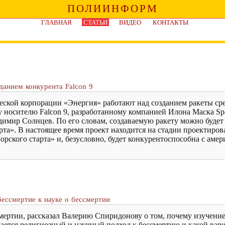
ПОЛИИНФОРМ
ГЛАВНАЯ
СТАТЬИ
ВИДЕО
КОНТАКТЫ
данием конкурента Falcon 9
ской корпорации «Энергия» работают над созданием ракеты сред
 носителю Falcon 9, разработанному компанией Илона Маска Spa
имир Солнцев. По его словам, создаваемую ракету можно будет 
рта». В настоящее время проект находится на стадии проектирова
рского старта» и, безусловно, будет конкурентоспособна с амер
бессмертие к науке о бессмертии
смертии, рассказал Валерию Спиридонову о том, почему изучени
ается религиозный и научный подход к бессмертию и какой вари