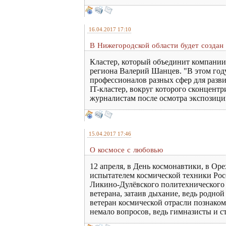
16.04.2017 17:10
В Нижегородской области будет создан 
Кластер, который объединит компании
региона Валерий Шанцев. "В этом год
профессионалов разных сфер для разв
IT-кластер, вокруг которого сконцен
журналистам после осмотра экспозиц
15.04.2017 17:46
О космосе с любовью
12 апреля, в День космонавтики, в Ор
испытателем космической техники Рос
Ликино-Дулёвского политехнического
ветерана, затаив дыхание, ведь родно
ветеран космической отрасли познаком
немало вопросов, ведь гимназисты и с