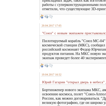
прикладных задач, таких как изготовл
работы с суперконструкционными поли
отметили, что существующие 3D-прин
20.04.2017 17:05
"Союз" с новым экипажем пристыковал
Пилотируемый корабль "Союз МС-04" 
космической станции (МКС), сообщил 
российский космонавт Федор Юрчихин 
продуктов питания. На МКС новую эк
экипаж проведет более 40 эксперимент
19.04.2017 16:52
Юрий Гагарин "открыл дверь в небеса" 
Бортинженер нового экипажа МКС, ам
освоению космоса, полет "Союз-Аппол
России, как можно договариваться. "
великую фотографию, где он широко ул