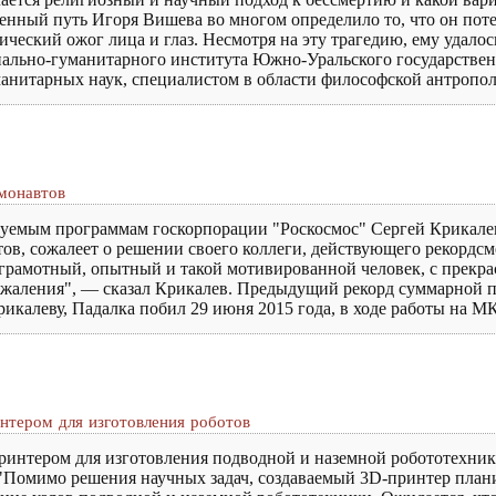
нный путь Игоря Вишева во многом определило то, что он потер
ический ожог лица и глаз. Несмотря на эту трагедию, ему удалос
льно-гуманитарного института Южно-Уральского государственн
нитарных наук, специалистом в области философской антропол
смонавтов
уемым программам госкорпорации "Роскосмос" Сергей Крикалев
ов, сожалеет о решении своего коллеги, действующего рекордс
 грамотный, опытный и такой мотивированной человек, с прекра
 сожаления", — сказал Крикалев. Предыдущий рекорд суммарной
икалеву, Падалка побил 29 июня 2015 года, в ходе работы на М
нтером для изготовления роботов
принтером для изготовления подводной и наземной робототехни
"Помимо решения научных задач, создаваемый 3D-принтер плани