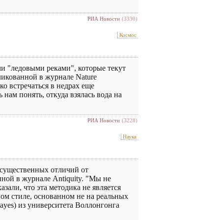
РИА Новости
(3330)
Космос
ми "ледовыми реками", которые текут
бликованной в журнале Nature
ко встречаться в недрах еще
нам понять, откуда взялась вода на
РИА Новости
(3228)
Наука
 существенных отличий от
ной в журнале Antiquity. "Мы не
зали, что эта методика не является
ом стиле, основанном не на реальных
ayes) из университета Воллонгонга