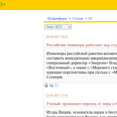
3+
Полиинформ
≈
Статьи
≈ 13
26.04.2017 18:01
Российские инженеры работают над соз
Инженеры российской ракетно-космиче
составить конкуренцию американскому
генеральный директор «Энергии» Влад
«Восточный», а также с «Морского ста
хорошие перспективы при пусках с «Мо
Солнцев.
25.04.2017 17:42
Ученый: произошел переход от веры в 
Игорь Вишев, основатель науки о бес
более приемлемым в России, как отлич