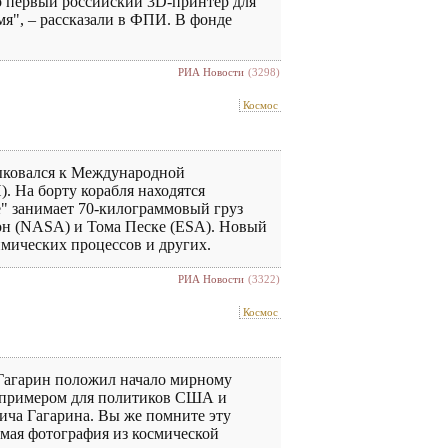
то первый российский 3D-принтер для
я", – рассказали в ФПИ. В фонде
РИА Новости
(3298)
Космос
ыковался к Международной
 На борту корабля находятся
" занимает 70-килограммовый груз
он (NASA) и Тома Песке (ESA). Новый
имических процессов и других.
РИА Новости
(3322)
Космос
Гагарин положил начало мирному
м примером для политиков США и
ича Гагарина. Вы же помните эту
имая фотография из космической