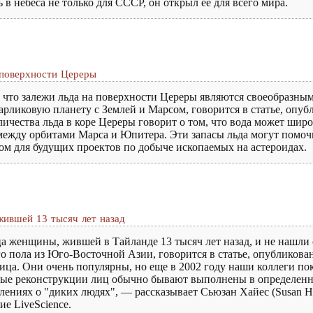
в небеса не только для СССР, он открыл ее для всего мира.
 поверхности Цереры
 что залежи льда на поверхности Цереры являются своеобразны
карликовую планету с Землей и Марсом, говорится в статье, опу
ичества льда в коре Цереры говорит о том, что вода может широ
жду орбитами Марса и Юпитера. Эти запасы льда могут помочь 
ом для будущих проектов по добыче ископаемых на астероидах.
ившей 13 тысяч лет назад
а женщины, жившей в Тайланде 13 тысяч лет назад, и не нашли
 пола из Юго-Восточной Азии, говорится в статье, опубликован
ца. Они очень популярны, но еще в 2002 году наши коллеги пока
йные реконструкции лиц обычно бывают выполнены в определенн
лениях о "диких людях", — рассказывает Сьюзан Хайес (Susan H
ие LiveScience.