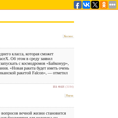
Космос
него класса, которая сможет
ceX. Об этом в среду заявил
запускать с космодромов «Байконур»,
ния. «Новая ракета будет иметь очень
иканской ракетой Falcon», — отметил
ИА ФАН
(3194)
Наука
е вопросов вечной жизни становится
ант бессмертия для человека он