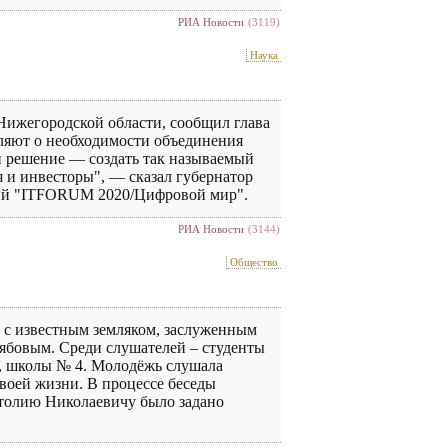
РИА Новости
(3119)
Наука
Нижегородской области, сообщил глава
вляют о необходимости объединения
 решение — создать так называемый
 и инвесторы", — сказал губернатор
гий "ITFORUM 2020/Цифровой мир".
РИА Новости
(3144)
Общество
а с известным земляком, заслуженным
ябовым. Среди слушателей – студенты
, школы № 4. Молодёжь слушала
воей жизни. В процессе беседы
атолию Николаевичу было задано