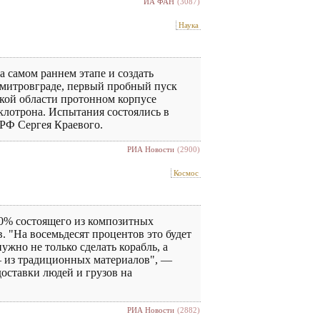
ИА ФАН
(3087)
Наука
а самом раннем этапе и создать
имитровграде, первый пробный пуск
кой области протонном корпусе
клотрона. Испытания состоялись в
РФ Сергея Краевого.
РИА Новости
(2900)
Космос
0% состоящего из композитных
. "На восемьдесят процентов это будет
ужно не только сделать корабль, а
— из традиционных материалов", —
оставки людей и грузов на
РИА Новости
(2882)