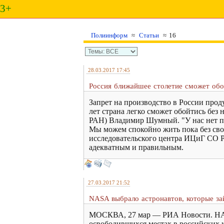
3+
Полиинформ
≈
Статьи
≈ 16
28.03.2017 17:45
Россия ближайшее столетие сможет об
Запрет на производство в России про
лет страна легко сможет обойтись бе
РАН) Владимир Шумный. "У нас нет пр
Мы можем спокойно жить пока без сво
исследовательского центра ИЦиГ СО Р
адекватным и правильным.
27.03.2017 21:52
NASA выбрало астронавтов, которые за
МОСКВА, 27 мар — РИА Новости. НАСА
освободившихся местах в российских 