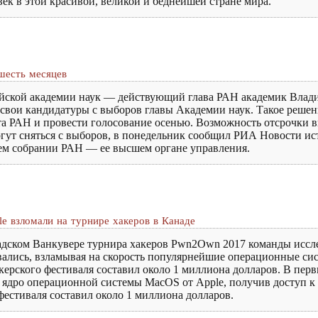
век в этой красивой, великой и беднейшей стране мира.
шесть месяцев
ийской академии наук — действующий глава РАН академик Влад
свои кандидатуры с выборов главы Академии наук. Такое решен
а РАН и провести голосование осенью. Возможность отсрочки вы
гут сняться с выборов, в понедельник сообщил РИА Новости ис
ем собрании РАН — ее высшем органе управления.
e взломали на турнире хакеров в Канаде
адском Ванкувере турнира хакеров Pwn2Own 2017 команды иссле
овались, взламывая на скорость популярнейшие операционные 
ерского фестиваля составил около 1 миллиона долларов. В перв
и ядро операционной системы MacOS от Apple, получив доступ
естиваля составил около 1 миллиона долларов.