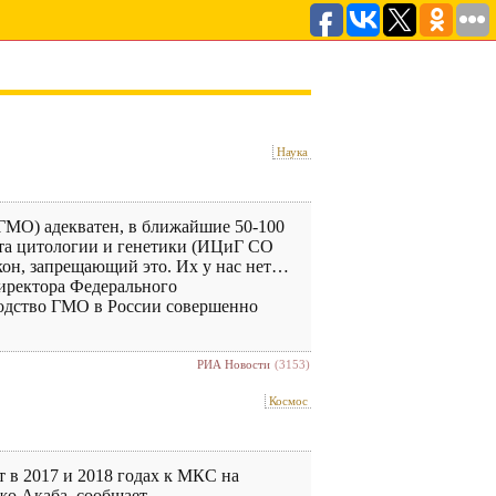
Наука
ГМО) адекватен, в ближайшие 50-100
ута цитологии и генетики (ИЦиГ СО
он, запрещающий это. Их у нас нет…
директора Федерального
водство ГМО в России совершенно
РИА Новости
(3153)
Космос
в 2017 и 2018 годах к МКС на
жо Акаба, сообщает