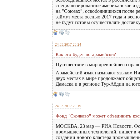
специализированное американское изда
на "Союзах", освободившихся после ре
займут места осенью 2017 года и весной
не будут готовы осуществлять доставк
24.03.2017 20:24
Как это будет по-арамейски?
Путешествие в мир древнейшего прав
Арамейский язык называют языком Иис
двух местах в мире продолжают общать
Дамаска и в регионе Тур-Абдин на юго
24.03.2017 20:19
Фонд "Сколково" может объединить ко
МОСКВА, 23 мар — РИА Новости. Фонд 
промышленных технологий, пишет в чет
создании нового кластера промышленн