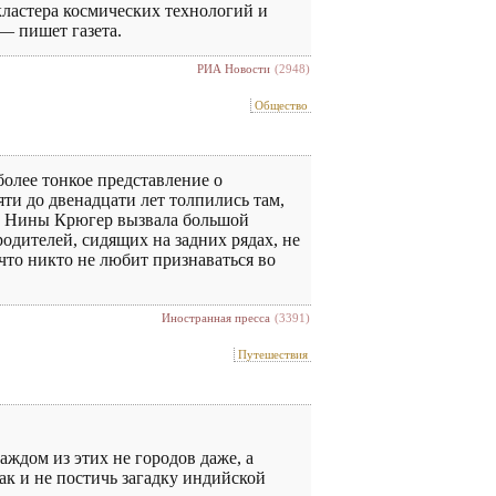
кластера космических технологий и
— пишет газета.
РИА Новости
(2948)
Общество
более тонкое представление о
яти до двенадцати лет толпились там,
ога Нины Крюгер вызвала большой
родителей, сидящих на задних рядах, не
что никто не любит признаваться во
Иностранная пресса
(3391)
Путешествия
аждом из этих не городов даже, а
так и не постичь загадку индийской