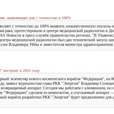
ние, выявляющее рак с точностью в 100%
воляет с точностью до 100% выявить злокачественную опухоль н
ния рака, протестировали в центре медицинской радиологии в Д
А Новости в пресс-службе правительства региона. "В Ульяновс
ентра медицинской радиологии был дан технический запуск ци
сии Владимира Уйбы и заместителя министра здравоохранения 
" построят к 2021 году
ый экземпляр нового космического корабля "Федерация", на 8
году, заявил журналистам глава РКК "Энергия" Владимир Солнцев
н возвращаемый аппарат. Сегодня мы работаем с алюминием, но н
му "Федерацию" сделаем из композитов, а спускаемый аппарат 
ый корабль разработки РКК "Энергия" будет предназначен для д