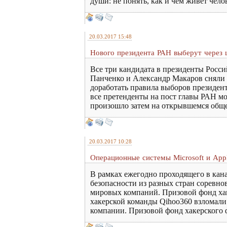
души: не понять, как и чем живет чело
20.03.2017 15:48
Нового президента РАН выберут через 
Все три кандидата в президенты Росс
Панченко и Александр Макаров сняли 
доработать правила выборов президент
все претенденты на пост главы РАН мо
произошло затем на открывшемся общ
20.03.2017 10:28
Операционные системы Microsoft и Appl
В рамках ежегодно проходящего в кан
безопасности из разных стран соревн
мировых компаний. Призовой фонд хак
хакерской команды Qihoo360 взломал
компании. Призовой фонд хакерского ф