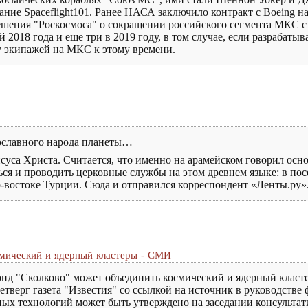
ние Spaceflight101. Ранее НАСА заключило контракт с Boeing н
шения "Роскосмоса" о сокращении российского сегмента МКС с т
 2018 года и еще три в 2019 году, в том случае, если разрабатыв
у экипажей на МКС к этому времени.
ославного народа планеты…
уса Христа. Считается, что именно на арамейском говорил осно
ся и проводить церковные службы на этом древнем языке: в по
-востоке Турции. Сюда и отправился корреспондент «Ленты.ру»
смический и ядерный кластеры - СМИ
"Сколково" может объединить космический и ядерный кластеры
верг газета "Известия" со ссылкой на источник в руководстве 
ых технологий может быть утверждено на заседании консультати