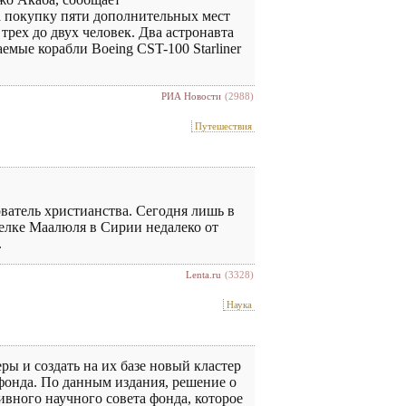
а покупку пяти дополнительных мест
рех до двух человек. Два астронавта
аемые корабли Boeing CST-100 Starliner
РИА Новости
(2988)
Путешествия
ватель христианства. Сегодня лишь в
селке Маалюля в Сирии недалеко от
.
Lenta.ru
(3328)
Наука
 и создать на их базе новый кластер
фонда. По данным издания, решение о
вного научного совета фонда, которое