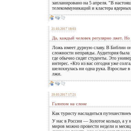
запланировано на 5 апреля. "В настоя
телекоммуникаций и кластера ядерных
21.03.2017 18:03
Да, каждый человек регулярно лжет. Но
Ложь имеет дурную славу. В Библии он
сложности неправды. Аудитория была н
где обычно сидят студенты. Это униве
интерес. «Кто из вас сегодня уже солг
шелохнулась ни одна рука. Взрослые в
лжи.
20.03.2017 17:21
Галопом на слоне
Как туристу насладиться путешестви
У нас в России — Золотое кольцо, а у
миров можно провести недели и месяцы,