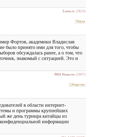
Lenta.ru
(3624)
Наука
имир Фортов, академики Владислав
ие было принято ими для того, чтобы
боров обсуждалась ранее, а о том, что
точник, знакомый с ситуацией. Это и
РИА Новости
(3007)
Общество
дователей в области интернет-
системы и программы крупнейших
ый же день турнира китайцы из
 к конфиденциальной информации