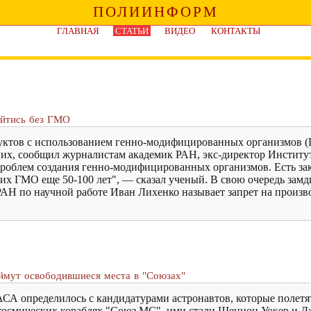
ПОЛИИНФОРМ
ГЛАВНАЯ
СТАТЬИ
ВИДЕО
КОНТАКТЫ
ойтись без ГМО
дуктов с использованием генно-модифицированных организмов (
з них, сообщил журналистам академик РАН, экс-директор Инстит
облем создания генно-модифицированных организмов. Есть зак
их ГМО еще 50-100 лет", — сказал ученый. В свою очередь зам
АН по научной работе Иван Лихенко называет запрет на произ
ймут освободившиеся места в "Союзах"
 определилось с кандидатурами астронавтов, которые полетят 
космических кораблях "Союз МС", ими стали Шеннон Уокер и Д