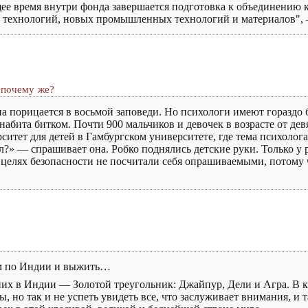
щее время внутри фонда завершается подготовка к объединению 
 технологий, новых промышленных технологий и материалов", 
 почему же?
а порицается в восьмой заповеди. Но психологи имеют гораздо 
абита битком. Почти 900 мальчиков и девочек в возрасте от дев
рситет для детей в Гамбургском университете, где тема психол
ал?» — спрашивает она. Робко поднялись детские руки. Только у 
 целях безопасности не посчитали себя опрашиваемыми, потому 
ем по Индии и выжить…
 них в Индии — Золотой треугольник: Джайпур, Дели и Агра. В к
 но так и не успеть увидеть все, что заслуживает внимания, и 